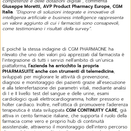
competenze e delle dotazioni digitali”,
commenta
Giuseppe Moretti, AVP Product Pharmacy Europe, CGM
Italia
.
“Disporre di soluzioni integrate e innovative di
intelligenza artificiale e business intelligence rappresenta
un valore aggiunto di cui i farmacisti sono consapevoli,
come testimoniano i risultati della survey”.
E poiché la stessa indagine di CGM PHARMAONE ha
rilevato che uno dei valori più apprezzati dal farmacista è
l’integrazione di tutti i servizi nell’ambito di un’unica
piattaforma,
l’azienda ha arricchito la propria
PHARMASUITE anche con strumenti di telemedicina
,
sviluppati per migliorare le attività di prevenzione,
diagnosi e monitoraggio dei pazienti grazie all’esecuzione
e alla telerefertazione dei parametri vitali, mediante analisi
di I e II livello: test del sangue e delle urine, esami
cardiologici quali elettrocardiogramma, holter pressorio e
holter cardiaco. Inoltre, nell’ottica di promuovere l’aderenza
terapeutica è stata sviluppata
CGM CONTINUITY CARE
, già
attiva in cento farmacie italiane, che supporta il ruolo della
farmacia come vero e proprio hub di continuità
assistenziale, attraverso il monitoraggio dell’intero percorso