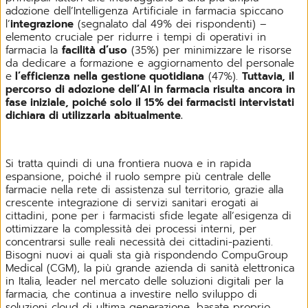
adozione dell’Intelligenza Artificiale in farmacia spiccano
l’
integrazione
(segnalato dal 49% dei rispondenti) –
elemento cruciale per ridurre i tempi di operativi in
farmacia la
facilità d’uso
(35%) per minimizzare le risorse
da dedicare a formazione e aggiornamento del personale
e
l’efficienza nella gestione quotidiana
(47%).
Tuttavia, il
percorso di adozione dell’AI in farmacia risulta ancora in
fase iniziale, poiché solo il 15% dei farmacisti intervistati
dichiara di utilizzarla abitualmente.
Si tratta quindi di una frontiera nuova e in rapida
espansione, poiché il ruolo sempre più centrale delle
farmacie nella rete di assistenza sul territorio, grazie alla
crescente integrazione di servizi sanitari erogati ai
cittadini, pone per i farmacisti sfide legate all’esigenza di
ottimizzare la complessità dei processi interni, per
concentrarsi sulle reali necessità dei cittadini-pazienti.
Bisogni nuovi ai quali sta già rispondendo CompuGroup
Medical (CGM), la più grande azienda di sanità elettronica
in Italia, leader nel mercato delle soluzioni digitali per la
farmacia, che continua a investire nello sviluppo di
soluzioni cloud di ultima generazione, basate proprio