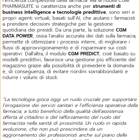
l’efficienza complessiva della farmacia. Ma la nuova CGM
PHARMASUITE si caratterizza anche per
strumenti di
business intelligence e tecnologie predittive
, sono veri e
propri agenti virtuali, basati sull’AI, che aiutano i farmacisti
a prendere decisioni strategiche per la gestione
quotidiana dei presìdi. Da una parte, la soluzione
CGM
DATA POWER
, ossia l'analisi accurata dei dati sulla farmacia,
permette di ottimizzare i processi interni, di migliorare i
flussi di approvvigionamento e di risparmiare sui costi
operativi. Dall’altra, il modulo
CGM PREDICT
, cioè basato su
modelli predittivi, favorisce una gestione più efficiente del
magazzino grazie alla possibilità di prevedere la domanda
e, di conseguenza, di evitare riordini sovrabbondanti e
ridurre i volumi di stock.
“La tecnologia gioca oggi un ruolo cruciale per supportare
l’erogazione dei servizi sanitari e l’efficienza operativa della
farmacia, a tutto beneficio della qualità dell’assistenza
offerta al cittadino e del rafforzamento del ruolo del
farmacista nella sanità di prossimità. Un ruolo in rapida
evoluzione, che non può prescindere da un
aggiornamento dei professionisti anche sul piano delle