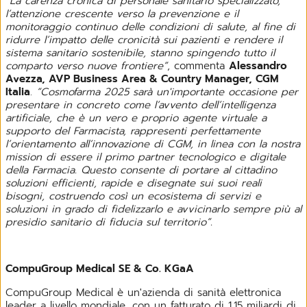
“La carenza cronica di personale sanitario specializzato,
l’attenzione crescente verso la prevenzione e il
monitoraggio continuo delle condizioni di salute, al fine di
ridurre l’impatto delle cronicità sui pazienti e rendere il
sistema sanitario sostenibile, stanno spingendo tutto il
comparto verso nuove frontiere”
, commenta
Alessandro
Avezza, AVP Business Area & Country Manager, CGM
Italia
.
“Cosmofarma 2025 sarà un'importante occasione per
presentare in concreto come l’avvento dell’intelligenza
artificiale, che è un vero e proprio agente virtuale a
supporto del Farmacista, rappresenti perfettamente
l’orientamento all’innovazione di CGM, in linea con la nostra
mission di essere il primo partner tecnologico e digitale
della Farmacia. Questo consente di portare al cittadino
soluzioni efficienti, rapide e disegnate sui suoi reali
bisogni, costruendo così un ecosistema di servizi e
soluzioni in grado di fidelizzarlo e avvicinarlo sempre più al
presidio sanitario di fiducia sul territorio”.
CompuGroup Medical SE & Co. KGaA
CompuGroup Medical è un'azienda di sanità elettronica
leader a livello mondiale, con un fatturato di 1,15 miliardi di