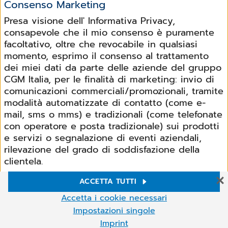
Consenso Marketing
Presa visione dell' Informativa Privacy,
consapevole che il mio consenso è puramente
facoltativo, oltre che revocabile in qualsiasi
momento, esprimo il consenso al trattamento
dei miei dati da parte delle aziende del gruppo
CGM Italia, per le finalità di marketing: invio di
comunicazioni commerciali/promozionali, tramite
modalità automatizzate di contatto (come e-
mail, sms o mms) e tradizionali (come telefonate
con operatore e posta tradizionale) sui prodotti
e servizi o segnalazione di eventi aziendali,
rilevazione del grado di soddisfazione della
clientela.
ACCETTA TUTTI
Scegli una voce
*
Impostazioni Cookie
Accetta i cookie necessari
Acconsento
Non Acconsento
Sul nostro sito web Utilizziamo cookie e altre tecnologie. Alcuni di
Impostazioni singole
essi sono necessari, mentre altri ci aiutano a migliorare i nostri
Imprint
servizi online e a gestirli più agevolmente. Puoi accettare i cookie