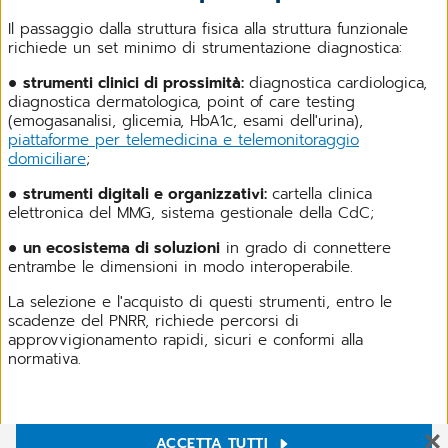
Il passaggio dalla struttura fisica alla struttura funzionale
richiede un set minimo di strumentazione diagnostica:
●
strumenti clinici di prossimità:
diagnostica cardiologica,
diagnostica dermatologica, point of care testing
(emogasanalisi, glicemia, HbA1c, esami dell'urina),
piattaforme per telemedicina e telemonitoraggio
domiciliare
;
●
strumenti digitali e organizzativi:
cartella clinica
elettronica del MMG, sistema gestionale della CdC;
●
un ecosistema di soluzioni
in grado di connettere
entrambe le dimensioni in modo interoperabile.
La selezione e l'acquisto di questi strumenti, entro le
scadenze del PNRR, richiede percorsi di
approvvigionamento rapidi, sicuri e conformi alla
normativa.
Le soluzioni CGM per le CdC: strumenti,
ACCETTA TUTTI