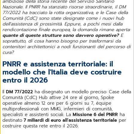
ambiziose della storia recente del Servizio Sanitario
Nazionale. Il PNRR ha stanziato risorse straordinarie, il DM
77/2022 ha tracciato la rotta organizzativa, e le Case della
Comunità (CdC) sono state designate come i nuovi hub
dell'assistenza di prossimità. Eppure, a pochi mesi dalla
rendicontazione finale europea, la domanda rimane aperta:
quante di queste strutture sono davvero operative?
E
soprattutto, di cosa hanno bisogno per trasformarsi da
contenitori architettonici a nodi funzionanti del percorso di
cura?
PNRR e assistenza territoriale: il
modello che l'Italia deve costruire
entro il 2026
Il
DM 77/2022
ha disegnato un modello preciso: Case della
Comunità (CdC) Hub attive 24 ore al giorno, Spoke
operative almeno 12 ore per 6 giorni su 7, équipe
multiprofessionali con MMG, infermieri di comunità,
specialisti e assistenti sociali. La
Missione 6 del PNRR
ha
destinato
7 miliardi di euro all'assistenza territoriale
per
costruire questa rete entro il 2026.