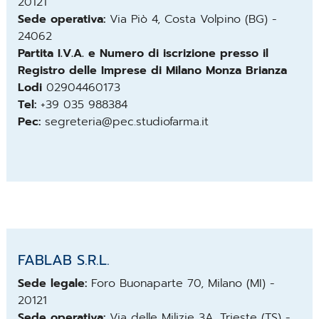
20121
Sede operativa:
Via Piò 4, Costa Volpino (BG) -
24062
Partita I.V.A. e Numero di iscrizione presso il
Registro delle Imprese di Milano Monza Brianza
Lodi
02904460173
Tel:
+39 035 988384
Pec:
segreteria@pec.studiofarma.it
FABLAB S.R.L.
Sede legale:
Foro Buonaparte 70, Milano (MI) -
20121
Sede operativa:
Via delle Milizie 3A, Trieste (TS) -