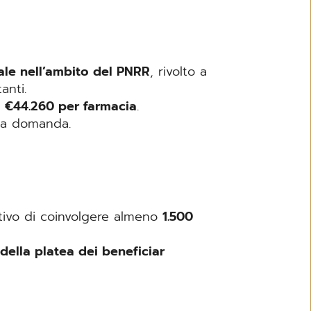
ale nell’ambito del PNRR
, rivolto a
anti.
a
€44.260 per farmacia
.
lla domanda.
iettivo di coinvolgere almeno
1.500
della platea dei beneficiar