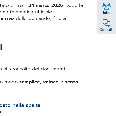
ate entro il
24 marzo 2026
. Dopo la
rma telematica ufficiale.
Jobs
 arrivo
delle domande, fino a
Contatti
I
no alla raccolta dei documenti
o in modo
semplice
,
veloce
e
senza
ato nella scelta
.