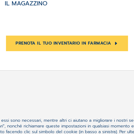
IL MAGAZZINO
PRENOTA IL TUO INVENTARIO IN FARMACIA
quello che cercavi?
essi sono necessari, mentre altri ci aiutano a migliorare i nostri se
ssari", nonché richiamare queste impostazioni in qualsiasi momento
 facendo clic sul simbolo del cookie (in basso a sinistra). Per ulter