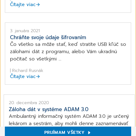
Čítajte viac
3. januára 2021
Chráňte svoje údaje šifrovaním
Čo všetko sa môže stať, keď stratíte USB kľúč so
zálohami dát z programu, alebo Vám ukradnú
počítač so všetkými ...
| Richard Rusnák
Čítajte viac
20. decembra 2020
Záloha dát v systéme ADAM 3.0
Ambulantný informačný systém ADAM 3.0 je určený
lekárom a sestrám, aby mohli denne zaznamenávať
údaje o pacientoch a ich vyšetreniach. Okrem toho
PRIJÍMAM VŠETKY