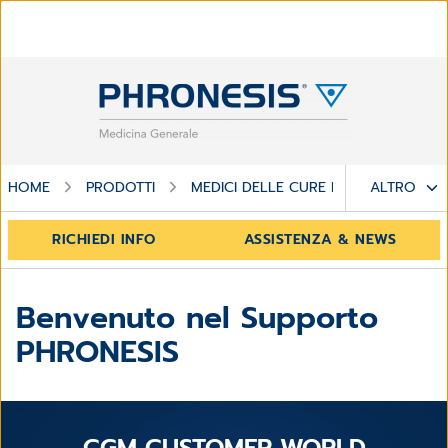
HOME
PRODOTTI
MEDICI DELLE CURE PRIMARIE
ALTRO
SU
RICHIEDI INFO
ASSISTENZA & NEWS
Benvenuto nel Supporto
PHRONESIS
CGM CUSTOMER WORLD