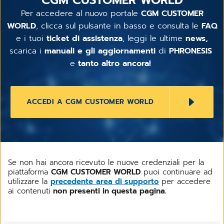
Per accedere al nuovo portale
CGM CUSTOMER
WORLD
, clicca sul pulsante in basso e consulta le
FAQ
e i tuoi
ticket di assistenza
, leggi le ultime
news,
scarica i
manuali e gli aggiornamenti
di
PHRONESIS
e
tanto altro ancora!
ACCEDI A CGM CUSTOMER WORLD
Se non hai ancora ricevuto le nuove credenziali per la
piattaforma
CGM CUSTOMER WORLD
puoi continuare ad
utilizzare la
precedente
area di supporto
per accedere
ai contenuti
non presenti in questa pagina.