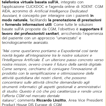
telefonica virtuale basata sull'IA
, integrato con
l'applicazione CLICKDOC e l'agenda online di XDENT. CGM
AIDA, acronimo di
Artificial Intelligence Dedicated
Assistant
, è concepito per interagire con i pazienti
in
modo naturale
, facilitando
la prenotazione di prestazioni
e
fornendo informazioni utili
. Come tutte le soluzioni
basate sull’IA proposte da CGM, l’obiettivo è
supportare il
lavoro dei professionisti sanitari
, arricchendo l’esperienza
del paziente con un approccio “umanizzato” e
tecnologicamente avanzato.
“Mai come quest’anno portiamo a Expodental così tante
novità legate all’integrazione tra le nostre soluzioni e
l’Intelligenza Artificiale. È un ulteriore passo concreto verso
nostra
mission, ovvero creare il futuro della sanità digitale.
Come sempre, cerchiamo di coniugare l’innovazione di
prodotto con la semplificazione e ottimizzazione delle
attività quotidiana dei nostri clienti, che possono
concentrarsi sulle attività cliniche demandando agli
strumenti informatici gli aspetti gestionali e amministrativi
di studio. Questo è ciò che più caratterizza e rende unica
l’offerta CGM nel mercato dentale
italiano”,
commenta
Riccardo Linzitto
, Area Vice President
Product House DIS Europe di CGM.