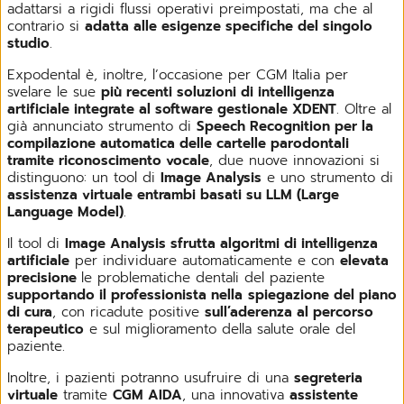
adattarsi a rigidi flussi operativi preimpostati, ma che al
contrario si
adatta alle esigenze specifiche del singolo
studio
.
Expodental è, inoltre, l’occasione per CGM Italia per
svelare le sue
più recenti soluzioni di intelligenza
artificiale integrate al software gestionale XDENT
. Oltre al
già annunciato strumento di
Speech Recognition per la
compilazione automatica delle cartelle parodontali
tramite riconoscimento vocale
, due nuove innovazioni si
distinguono: un tool di
Image Analysis
e uno strumento di
assistenza virtuale entrambi basati su LLM (Large
Language Model)
.
Il tool di
Image Analysis sfrutta algoritmi di intelligenza
artificiale
per individuare automaticamente e con
elevata
precisione
le problematiche dentali del paziente
supportando il professionista nella
spiegazione del piano
di cura
, con ricadute positive
sull’aderenza al percorso
terapeutico
e sul miglioramento della salute orale del
paziente.
Inoltre, i pazienti potranno usufruire di una
segreteria
virtuale
tramite
CGM AIDA
, una innovativa
assistente