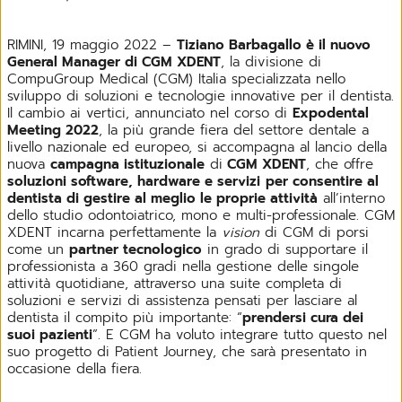
RIMINI, 19 maggio 2022 –
Tiziano Barbagallo è il nuovo
General Manager di CGM XDENT
, la divisione di
CompuGroup Medical (CGM) Italia specializzata nello
sviluppo di soluzioni e tecnologie innovative per il dentista.
Il cambio ai vertici, annunciato nel corso di
Expodental
Meeting 2022
, la più grande fiera del settore dentale a
livello nazionale ed europeo, si accompagna al lancio della
nuova
campagna istituzionale
di
CGM XDENT
, che offre
soluzioni software, hardware e servizi
per consentire al
dentista di gestire al meglio le proprie attività
all’interno
dello studio odontoiatrico, mono e multi-professionale. CGM
XDENT incarna perfettamente la
vision
di CGM di porsi
come un
partner tecnologico
in grado di supportare il
professionista a 360 gradi nella gestione delle singole
attività quotidiane, attraverso una suite completa di
soluzioni e servizi di assistenza pensati per lasciare al
dentista il compito più importante: “
prendersi cura dei
suoi pazienti
”. E CGM ha voluto integrare tutto questo nel
suo progetto di Patient Journey, che sarà presentato in
occasione della fiera.