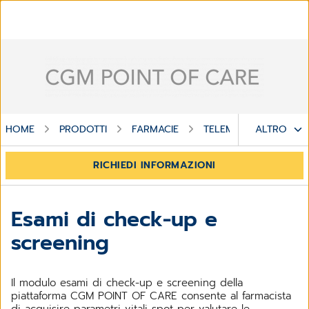
HOME
PRODOTTI
FARMACIE
TELEMEDICINA
ALTRO
ES
RICHIEDI INFORMAZIONI
Esami di check-up e
screening
Il modulo esami di check-up e screening della
piattaforma CGM POINT OF CARE consente al farmacista
di acquisire parametri vitali spot per valutare le