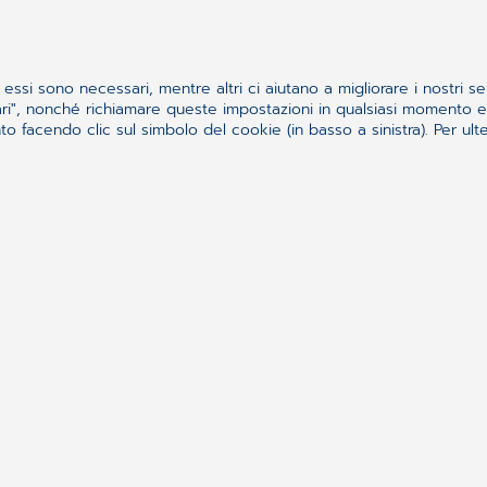
Il gestionale come cuore de
WINGESFAR come fulcro del 
pagamento
essi sono necessari, mentre altri ci aiutano a migliorare i nostri se
ssari", nonché richiamare queste impostazioni in qualsiasi momento
 facendo clic sul simbolo del cookie (in basso a sinistra). Per ulter
In un ambiente in cui tutto deve essere tracciato
errori, il
gestionale della farmacia
diventa la vera 
oggi cuore pulsante dell’attività quotidiana di mi
ancora più strategico: essere il punto unico in cu
magazzino e contabilità.
È proprio questa centralità che permette di gesti
POS e registratore telematico. Se il
gestionale d
il flusso diventa automatico e la farmacia può la
precisione e maggiore consapevolezza dei propri
Perché prepararsi ora: i ben