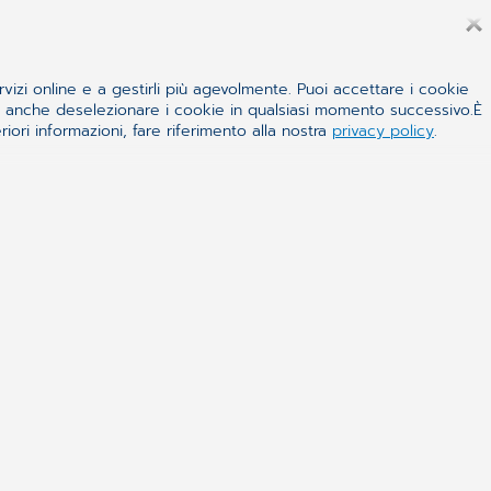
ll’integrazione:
flusso di
rvizi online e a gestirli più agevolmente. Puoi accettare i cookie
 e anche deselezionare i cookie in qualsiasi momento successivo.È
iori informazioni, fare riferimento alla nostra
privacy policy
.
, registrato e trasmesso senza
regia operativa.
WINGESFAR
, già
gliaia di farmacie, assume un ruolo
i convergono vendite, incassi,
re in modo fluido l’integrazione con
ialoga con entrambi in tempo reale
,
vorare con meno stress, più
 dati.
efici concreti di