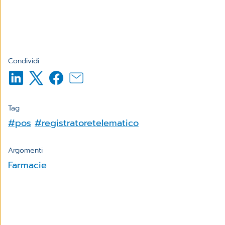
Condividi
Tag
#pos
#registratoretelematico
Argomenti
Farmacie