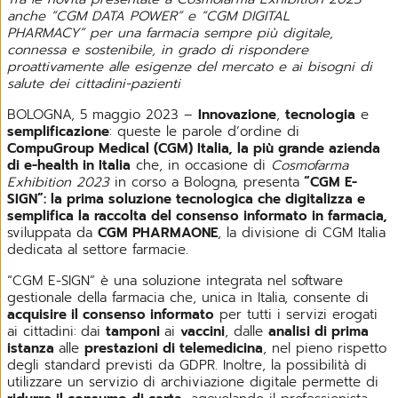
anche “CGM DATA POWER” e “CGM DIGITAL
PHARMACY” per una farmacia sempre più digitale,
connessa e sostenibile, in grado di rispondere
proattivamente alle esigenze del mercato e ai bisogni di
salute dei cittadini-pazienti
BOLOGNA, 5 maggio 2023 –
Innovazione
,
tecnologia
e
semplificazione
: queste le parole d’ordine di
CompuGroup Medical (CGM) Italia, la più grande azienda
di e-health in Italia
che, in occasione di
Cosmofarma
Exhibition 2023
in corso a Bologna, presenta
“CGM E-
SIGN”: la prima soluzione tecnologica che digitalizza e
semplifica la raccolta del consenso informato in farmacia,
sviluppata da
CGM PHARMAONE
, la divisione di CGM Italia
dedicata al settore farmacie.
“CGM E-SIGN” è una soluzione integrata nel software
gestionale della farmacia che, unica in Italia, consente di
acquisire il consenso informato
per tutti i servizi erogati
ai cittadini:
dai
tamponi
ai
vaccini
, dalle
analisi di prima
istanza
alle
prestazioni di telemedicina
, nel pieno rispetto
degli standard previsti da GDPR. Inoltre, la possibilità di
utilizzare un servizio di archiviazione digitale permette di