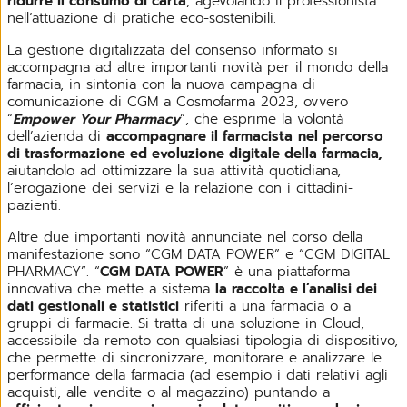
ridurre il consumo di carta
, agevolando il professionista
nell’attuazione di pratiche eco-sostenibili.
La gestione digitalizzata del consenso informato si
accompagna ad altre importanti novità per il mondo della
farmacia, in sintonia con la nuova campagna di
comunicazione di CGM a Cosmofarma 2023, ovvero
“
Empower Your Pharmacy
”, che esprime la volontà
dell’azienda di
accompagnare il farmacista
nel percorso
di trasformazione ed evoluzione digitale della farmacia,
aiutandolo ad ottimizzare la sua attività quotidiana,
l’erogazione dei servizi e la relazione con i cittadini-
pazienti.
Altre due importanti novità annunciate nel corso della
manifestazione sono “CGM DATA POWER” e “CGM DIGITAL
PHARMACY”. “
CGM DATA POWER
” è una piattaforma
innovativa che mette a sistema
la raccolta e l’analisi dei
dati gestionali e statistici
riferiti a una farmacia o a
gruppi di farmacie. Si tratta di una soluzione in Cloud,
accessibile da remoto con qualsiasi tipologia di dispositivo,
che permette di sincronizzare, monitorare e analizzare le
performance della farmacia (ad esempio i dati relativi agli
acquisti, alle vendite o al magazzino) puntando a