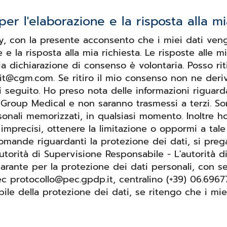
er l'elaborazione e la risposta alla mia
cy, con la presente acconsento che i miei dati veng
e e la risposta alla mia richiesta. Le risposte all
 dichiarazione di consenso è volontaria. Posso riti
t@cgm.com. Se ritiro il mio consenso non ne derive
ito. Ho preso nota delle informazioni riguardanti i miei diritti
uGroup Medical e non saranno trasmessi a terzi. S
sonali memorizzati, in qualsiasi momento. Inoltre h
 imprecisi, ottenere la limitazione o oppormi a tale 
utorità di Supervisione Responsabile - L'autorità d
arante per la protezione dei dati personali, con se
ec.gpdp.it, centralino (+39) 06.696771 Inoltre, ho il diritto di spor
bile della protezione dei dati, se ritengo che i mi