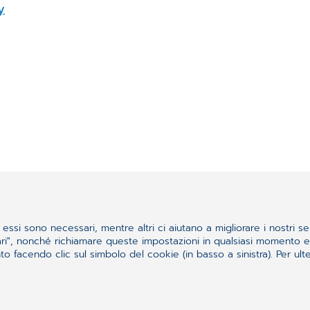
y
essi sono necessari, mentre altri ci aiutano a migliorare i nostri se
ssari", nonché richiamare queste impostazioni in qualsiasi momento
 facendo clic sul simbolo del cookie (in basso a sinistra). Per ulter
quello che cercavi?