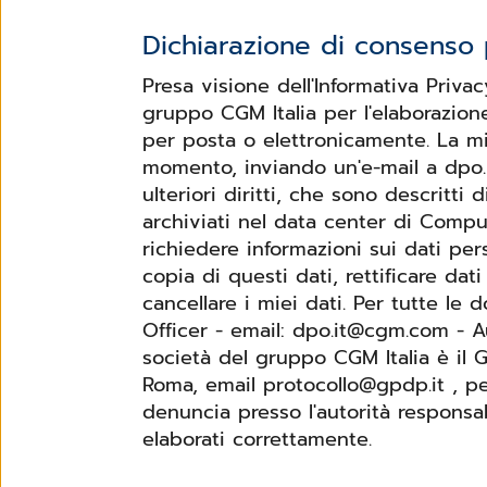
Dichiarazione di consenso p
Presa visione dell'Informativa Priva
gruppo CGM Italia per l'elaborazion
per posta o elettronicamente. La mia
momento, inviando un'e-mail a dpo.i
ulteriori diritti, che sono descritti di segu
archiviati nel data center di Comp
richiedere informazioni sui dati per
copia di questi dati, rettificare dati
cancellare i miei dati. Per tutte le domande riguardanti la protezione dei dati, si prega di contattare: Data Protection
Officer - email: dpo.it@cgm.com - A
società del gruppo CGM Italia è il G
Roma, email protocollo@gpdp.it , pec protocollo@p
denuncia presso l'autorità responsa
elaborati correttamente.