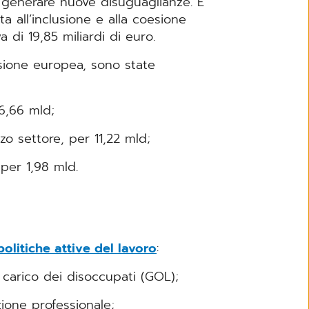
 generare nuove disuguaglianze. È
a all’inclusione e alla coesione
 di 19,85 miliardi di euro.
sione europea, sono state
 6,66 mld;
rzo settore, per 11,22 mld;
 per 1,98 mld.
politiche attive del lavoro
:
 carico dei disoccupati (GOL);
zione professionale;