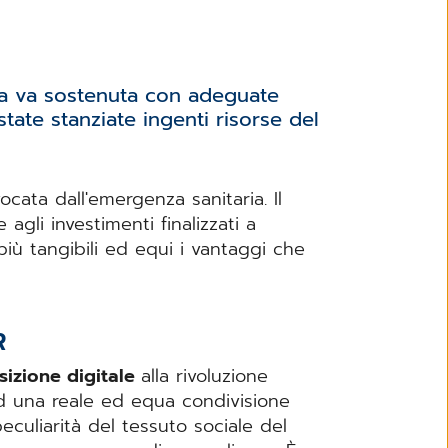
va va sostenuta con adeguate
tate stanziate ingenti risorse del
cata dall'emergenza sanitaria. Il
 agli investimenti finalizzati a
 più tangibili ed equi i vantaggi che
R
sizione digitale
alla rivoluzione
ad una reale ed equa condivisione
eculiarità del tessuto sociale del