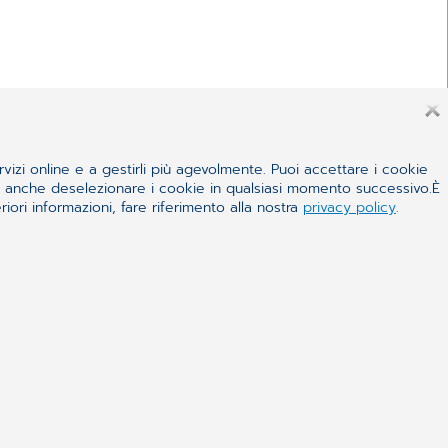
rvizi online e a gestirli più agevolmente. Puoi accettare i cookie
 e anche deselezionare i cookie in qualsiasi momento successivo.È
iori informazioni, fare riferimento alla nostra
privacy policy
.
NTEROPERABILITÀ E TELEMEDICINA: LE
NI DI CGM ITALIA A EXPOSANITÀ
anche il cambio ai vertici di ‘CGM Italia S.p.A.’: Marco
e