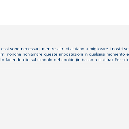
Articoli correlati
essi sono necessari, mentre altri ci aiutano a migliorare i nostri se
ssari", nonché richiamare queste impostazioni in qualsiasi momento
 facendo clic sul simbolo del cookie (in basso a sinistra). Per ulter
 medico di medicina
PNRR, I
SOLUZIO
Annunciato 
...
a (PNRR) è entrato n...
Read mor