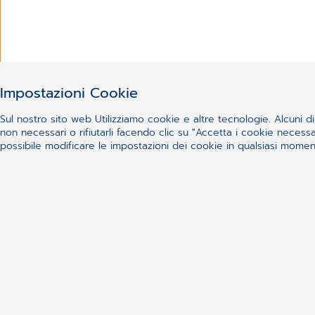
Impostazioni Cookie
Sul nostro sito web Utilizziamo cookie e altre tecnologie. Alcuni di 
non necessari o rifiutarli facendo clic su "Accetta i cookie nece
possibile modificare le impostazioni dei cookie in qualsiasi momento
Il PNRR e le nuove sfide per il
generale
Il Piano nazionale di ripresa e resilienz
Read more