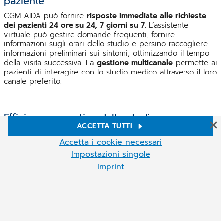
paziente
CGM AIDA può fornire
risposte immediate alle richieste
dei pazienti 24 ore su 24, 7 giorni su 7.
L’assistente
virtuale può gestire domande frequenti, fornire
informazioni sugli orari dello studio e persino raccogliere
informazioni preliminari sui sintomi, ottimizzando il tempo
della visita successiva. La
gestione multicanale
permette ai
pazienti di interagire con lo studio medico attraverso il loro
canale preferito.
Efficienza operativa dello studio
ACCETTA TUTTI
Il sistema è in grado di
gestire la trascrizione di messaggi
Impostazioni Cookie
Accetta i cookie necessari
vocali, l’invio di promemoria e la promozione dei servizi
dello studio
, permettendo al personale di segreteria di
Sul nostro sito web Utilizziamo cookie e altre tecnologie. Alcuni di
Impostazioni singole
essi sono necessari, mentre altri ci aiutano a migliorare i nostri
concentrarsi su attività a maggior valore aggiunto.
Imprint
servizi online e a gestirli più agevolmente. Puoi accettare i cookie
non necessari o rifiutarli facendo clic su "Accetta i cookie
Altro
necessari", nonché richiamare queste impostazioni in qualsiasi
Miglioramento dell’esperienza del paziente
momento e anche deselezionare i cookie in qualsiasi momento
successivo.È possibile modificare le impostazioni dei cookie in
La disponibilità costante dell’assistente virtuale per
qualsiasi momento facendo clic sul simbolo del cookie (in basso a
informazioni e assistenza riduce i tempi di attesa e