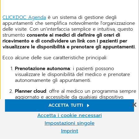
CLICKDOC Agenda
è un sistema di gestione degli
appuntamenti che semplifica notevolmente l'organizzazione
delle visite. Con un'interfaccia semplice e intuitiva, questo
strumento
consente ai medici di definire gli orari di
ricevimento e di condividere un link con i pazienti per
visualizzare le disponibilità e prenotare gli appuntamenti.
Ecco alcune delle sue caratteristiche principali:
Prenotazione autonoma
: i pazienti possono
visualizzare le disponibilità del medico e prenotare
autonomamente gli appuntamenti.
Planner cloud
: offre al medico un programma sempre
aggiornato e accessibile da qualsiasi dispositivo.
ACCETTA TUTTI
Reminder automatici
: riduce le mancate visite
Impostazioni Cookie
inviando promemoria automatici ai pazienti.
Accetta i cookie necessari
Sul nostro sito web Utilizziamo cookie e altre tecnologie. Alcuni di
Impostazioni singole
Gestione delle assenze
: permette di programmare
essi sono necessari, mentre altri ci aiutano a migliorare i nostri
facilmente periodi di ferie o assenze dei
Imprint
servizi online e a gestirli più agevolmente. Puoi accettare i cookie
professionisti dello studio.
non necessari o rifiutarli facendo clic su "Accetta i cookie