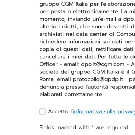
gruppo CGM Italia per l'elaborazion
per posta o elettronicamente. La mia
momento, inviando un'e-mail a dpo.i
ulteriori diritti, che sono descritti di segu
archiviati nel data center di Comp
richiedere informazioni sui dati per
copia di questi dati, rettificare dati
cancellare i miei dati. Per tutte le domande riguardanti la protezione dei dati, si prega di contattare: Data Protection
Officer - email: dpo.it@cgm.com - A
società del gruppo CGM Italia è il G
Roma, email protocollo@gpdp.it , pec protocollo@p
denuncia presso l'autorità responsa
elaborati correttamente.
Accetto l'
informativa sulla privac
Fields marked with
*
are required