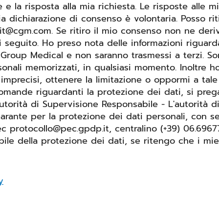
e e la risposta alla mia richiesta. Le risposte all
 dichiarazione di consenso è volontaria. Posso riti
t@cgm.com. Se ritiro il mio consenso non ne derive
ito. Ho preso nota delle informazioni riguardanti i miei diritti
uGroup Medical e non saranno trasmessi a terzi. S
sonali memorizzati, in qualsiasi momento. Inoltre h
 imprecisi, ottenere la limitazione o oppormi a tale 
utorità di Supervisione Responsabile - L'autorità d
arante per la protezione dei dati personali, con se
ec.gpdp.it, centralino (+39) 06.696771 Inoltre, ho il diritto di spor
bile della protezione dei dati, se ritengo che i mi
y