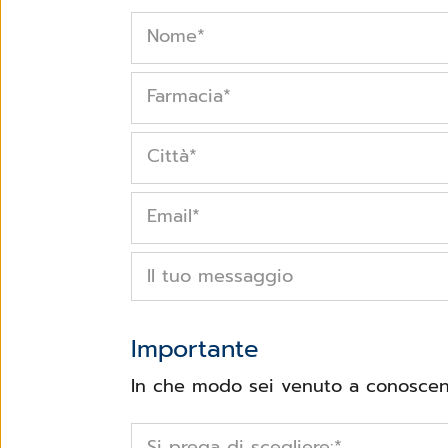
Nome
*
Farmacia
*
Città
*
Email
*
Il tuo messaggio
Importante
In che modo sei venuto a conoscenz
Si prega di scegliere:
*