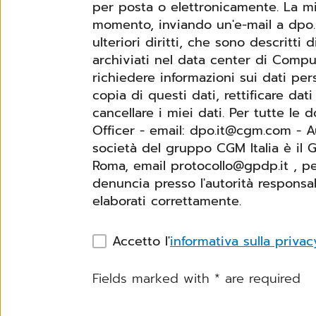
per posta o elettronicamente. La mia
momento, inviando un'e-mail a dpo.i
ulteriori diritti, che sono descritti di segu
archiviati nel data center di Comp
richiedere informazioni sui dati per
copia di questi dati, rettificare dati
cancellare i miei dati. Per tutte le domande riguardanti la protezione dei dati, si prega di contattare: Data Protection
Officer - email: dpo.it@cgm.com - A
società del gruppo CGM Italia è il G
Roma, email protocollo@gpdp.it , pec protocollo@p
denuncia presso l'autorità responsa
elaborati correttamente.
Accetto l'
informativa sulla privac
Fields marked with
*
are required