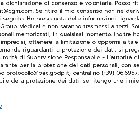
 dichiarazione di consenso è volontaria. Posso riti
t@cgm.com. Se ritiro il mio consenso non ne derive
ito. Ho preso nota delle informazioni riguardanti i miei diritti
uGroup Medical e non saranno trasmessi a terzi. S
sonali memorizzati, in qualsiasi momento. Inoltre h
 imprecisi, ottenere la limitazione o oppormi a tale 
utorità di Supervisione Responsabile - L'autorità d
arante per la protezione dei dati personali, con se
ec.gpdp.it, centralino (+39) 06.696771 Inoltre, ho il diritto di spor
bile della protezione dei dati, se ritengo che i mi
y