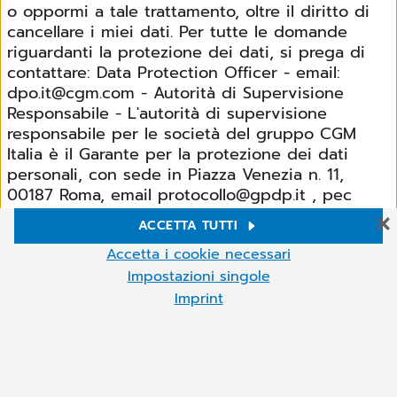
o oppormi a tale trattamento, oltre il diritto di
cancellare i miei dati. Per tutte le domande
riguardanti la protezione dei dati, si prega di
contattare: Data Protection Officer - email:
dpo.it@cgm.com - Autorità di Supervisione
Responsabile - L'autorità di supervisione
responsabile per le società del gruppo CGM
Italia è il Garante per la protezione dei dati
personali, con sede in Piazza Venezia n. 11,
00187 Roma, email protocollo@gpdp.it , pec
protocollo@pec.gpdp.it, centralino (+39)
ACCETTA TUTTI
06.696771 Inoltre, ho il diritto di sporgere
Impostazioni Cookie
denuncia presso l'autorità responsabile della
Accetta i cookie necessari
Sul nostro sito web Utilizziamo cookie e altre tecnologie. Alcuni di
protezione dei dati, se ritengo che i miei dati
Impostazioni singole
essi sono necessari, mentre altri ci aiutano a migliorare i nostri
personali non vengano elaborati correttamente.
Imprint
servizi online e a gestirli più agevolmente. Puoi accettare i cookie
non necessari o rifiutarli facendo clic su "Accetta i cookie
Altro
necessari", nonché richiamare queste impostazioni in qualsiasi
Accetto l'
informativa sulla privacy
momento e anche deselezionare i cookie in qualsiasi momento
Fields marked with
*
are required
successivo.È possibile modificare le impostazioni dei cookie in
qualsiasi momento facendo clic sul simbolo del cookie (in basso a