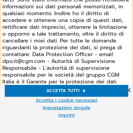
informazioni sui dati personali memorizzati, in
qualsiasi momento. Inoltre ho il diritto di
accedere e ottenere una copia di questi dati,
rettificare dati imprecisi, ottenere la limitazione
o oppormi a tale trattamento, oltre il diritto di
cancellare i miei dati. Per tutte le domande
riguardanti la protezione dei dati, si prega di
contattare: Data Protection Officer - email:
dpo.it@cgm.com - Autorità di Supervisione
Responsabile - L'autorità di supervisione
responsabile per le società del gruppo CGM
Italia è il Garante per la protezione dei dati
personali, con sede in Piazza Venezia n. 11,
ACCETTA TUTTI
00187 Roma, email protocollo@gpdp.it , pec
Impostazioni Cookie
Accetta i cookie necessari
protocollo@pec.gpdp.it, centralino (+39)
Sul nostro sito web Utilizziamo cookie e altre tecnologie. Alcuni di
Impostazioni singole
06.696771 Inoltre, ho il diritto di sporgere
essi sono necessari, mentre altri ci aiutano a migliorare i nostri
Imprint
denuncia presso l'autorità responsabile della
servizi online e a gestirli più agevolmente. Puoi accettare i cookie
protezione dei dati, se ritengo che i miei dati
non necessari o rifiutarli facendo clic su "Accetta i cookie
Altro
necessari", nonché richiamare queste impostazioni in qualsiasi
personali non vengano elaborati correttamente.
momento e anche deselezionare i cookie in qualsiasi momento