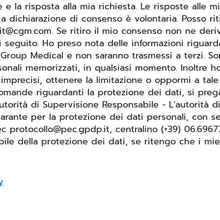
e e la risposta alla mia richiesta. Le risposte all
 dichiarazione di consenso è volontaria. Posso riti
t@cgm.com. Se ritiro il mio consenso non ne derive
ito. Ho preso nota delle informazioni riguardanti i miei diritti
uGroup Medical e non saranno trasmessi a terzi. S
sonali memorizzati, in qualsiasi momento. Inoltre h
 imprecisi, ottenere la limitazione o oppormi a tale 
utorità di Supervisione Responsabile - L'autorità d
arante per la protezione dei dati personali, con se
ec.gpdp.it, centralino (+39) 06.696771 Inoltre, ho il diritto di spor
bile della protezione dei dati, se ritengo che i mi
y