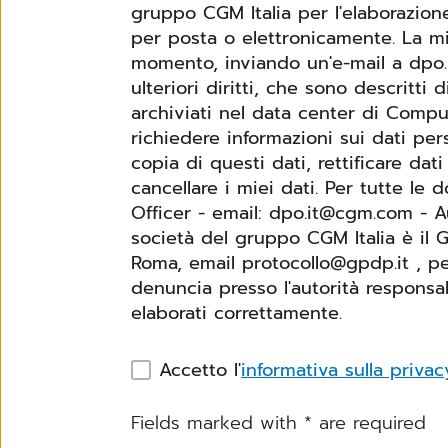
gruppo CGM Italia per l'elaborazion
per posta o elettronicamente. La mia
momento, inviando un'e-mail a dpo.i
ulteriori diritti, che sono descritti di segu
archiviati nel data center di Comp
richiedere informazioni sui dati per
copia di questi dati, rettificare dati
cancellare i miei dati. Per tutte le domande riguardanti la protezione dei dati, si prega di contattare: Data Protection
Officer - email: dpo.it@cgm.com - A
società del gruppo CGM Italia è il G
Roma, email protocollo@gpdp.it , pec protocollo@p
denuncia presso l'autorità responsa
elaborati correttamente.
Accetto l'
informativa sulla privac
Fields marked with
*
are required