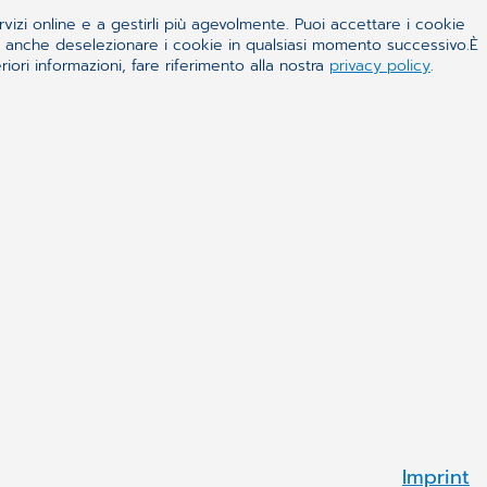
rvizi online e a gestirli più agevolmente. Puoi accettare i cookie
 e anche deselezionare i cookie in qualsiasi momento successivo.È
iori informazioni, fare riferimento alla nostra
privacy policy
.
ealthcare
lia Group (CGM Italia Group) è parte di CompuGroup
ltinazionale di sanità elettronica, leader a livello
ce soluzioni software e servizi a 30.000 clienti tra
e, farmacie, dentisti e medici specialisti, oltre che
iche, Ospedali/Asl e pazienti.
Privacy
Dati Societari
Cookie
Impressum
Imprint