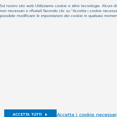
Sul nostro sito web Utilizziamo cookie e altre tecnologie. Alcuni di 
Prodotti e Servizi
Azienda
non necessari o rifiutarli facendo clic su "Accetta i cookie nece
possibile modificare le impostazioni dei cookie in qualsiasi momento
Medici delle Cure Primarie
Profilo
Farmacie
Certificazioni
Dentisti
Governance
Medici Specialisti
Aree di Inte
Sicurezza
Management
Telemedicina
Condizioni ge
Supporto
Dati Societari
Download
Contatti
© Copyright 2026 CompuGroup Medical
Accetta i cookie necessar
ACCETTA TUTTI