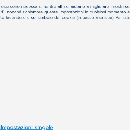
essi sono necessari, mentre altri ci aiutano a migliorare i nostri se
ssari", nonché richiamare queste impostazioni in qualsiasi momento
 facendo clic sul simbolo del cookie (in basso a sinistra). Per ulter
Synchronizing H
CompuGroup Medical Ita
Medical SE & Co. KGaA, mu
rvento
mondiale. In Italia fornis
medici delle cure primari
ad amministrazioni pubbl
nerali di vendita
L'AZIENDA
i
Impostazioni singole