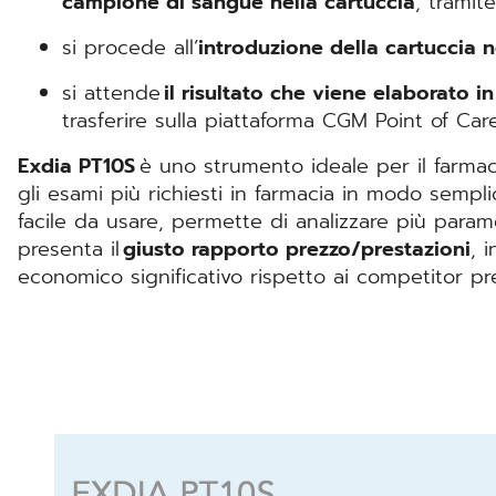
campione di sangue nella cartuccia
, tramit
si procede all’
introduzione della cartuccia 
si attende
il risultato che viene elaborato in
trasferire sulla piattaforma CGM Point of Car
Exdia PT10S
è uno strumento ideale per il farmac
gli esami più richiesti in farmacia in modo semplic
facile da usare, permette di analizzare più par
presenta il
giusto rapporto prezzo/prestazioni
, 
economico significativo rispetto ai competitor p