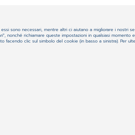
Articoli correlati
essi sono necessari, mentre altri ci aiutano a migliorare i nostri se
ssari", nonché richiamare queste impostazioni in qualsiasi momento
 facendo clic sul simbolo del cookie (in basso a sinistra). Per ulter
mondiale dei
COMPUG
CARE A
CGM Italia
soluzioni ...
celebra...
Read mor