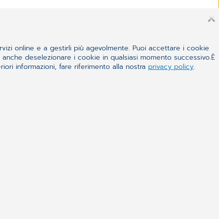
rvizi online e a gestirli più agevolmente. Puoi accettare i cookie
 e anche deselezionare i cookie in qualsiasi momento successivo.È
iori informazioni, fare riferimento alla nostra
privacy policy
.
ROUP MEDICAL PRESENTA CGM POINT OF
 COSMOFARMA
2021
, presente a Cosmofarma con tutta la gamma di
e