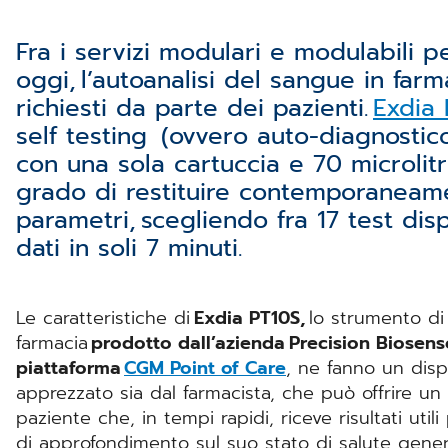
Fra i servizi modulari e modulabili pe
oggi, l’autoanalisi del sangue in farm
richiesti da parte dei pazienti.
Exdia 
self testing (ovvero auto-diagnostic
con una sola cartuccia e 70 microlitr
grado di restituire contemporaneame
parametri, scegliendo fra 17 test dis
dati in soli 7 minuti.
Le caratteristiche di
Exdia PT10S,
lo strumento di 
farmacia
prodotto dall’azienda
Precision Biosens
piattaforma
CGM Point of Care
, ne fanno un disp
apprezzato sia dal farmacista, che può offrire un s
paziente che, in tempi rapidi, riceve risultati util
di approfondimento sul suo stato di salute general