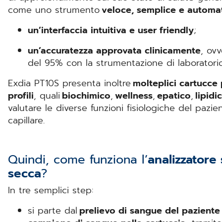
come uno strumento
veloce, semplice e automa
un’interfaccia intuitiva e user friendly
;
un’accuratezza approvata clinicamente
, ovv
del 95% con la strumentazione di laboratori
Exdia PT10S presenta inoltre
molteplici cartucce 
profili
, quali
biochimico
,
wellness
,
epatico
,
lipidi
valutare le diverse funzioni fisiologiche del pazi
capillare.
Quindi, come funziona l’
analizzatore 
secca
?
In tre semplici step:
si parte dal
prelievo di sangue del paziente