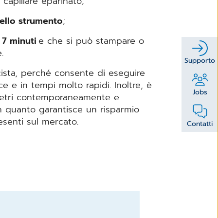
e capillare eparinato;
nello strumento
;
 7 minuti
e che si può stampare o
e.
Supporto
ista, perché consente di eseguire
e e in tempi molto rapidi. Inoltre, è
Jobs
ametri contemporaneamente e
in quanto garantisce un risparmio
resenti sul mercato.
Contatti