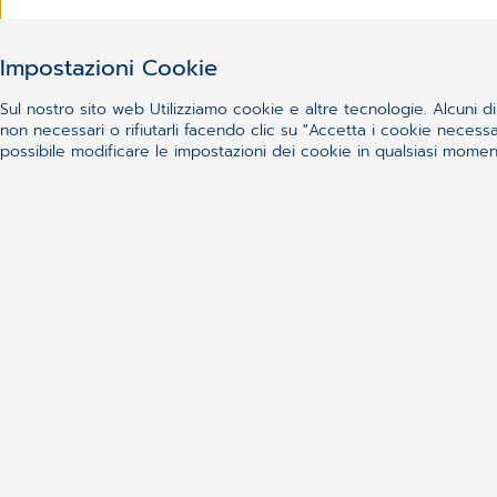
Impostazioni Cookie
Sul nostro sito web Utilizziamo cookie e altre tecnologie. Alcuni di 
non necessari o rifiutarli facendo clic su "Accetta i cookie nece
possibile modificare le impostazioni dei cookie in qualsiasi momento
Oggi, 14 giugno è la Giornata 
donatori di sangue
Si chiama “World Blood Donor Day” e si 
Read more