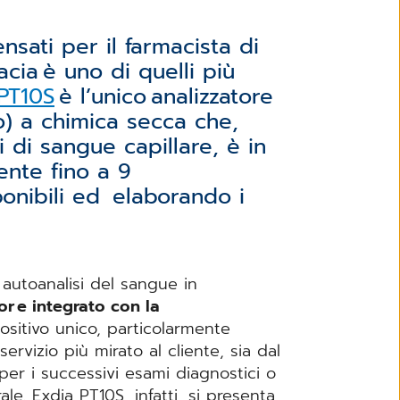
nsati per il farmacista di
acia è uno di quelli più
PT10S
è l’unico analizzatore
o) a chimica secca che,
i di sangue capillare, è in
nte fino a 9
ponibili ed elaborando i
autoanalisi del sangue in
or e integrato con la
ositivo unico, particolarmente
ervizio più mirato al cliente, sia dal
i per i successivi esami diagnostici o
e. Exdia PT10S, infatti, si presenta