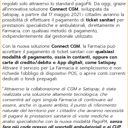
regolati solo attraverso lo standard pagoPA. Da oggi, grazie
all'innovativa soluzione
Connect CGM
, sviluppata da
Satispay, a partire dal 17 maggio 2021 i cittadini avranno la
possibilità di effettuare il pagamento di
ticket sanitari
per
prestazioni specialistiche e ambulatoriali, direttamente in
Farmacia, con qualsiasi metodo di pagamento,
indipendentemente dal gestionale utilizzato.
Con la nuova soluzione
Connect CGM
, la Farmacia può
accettare il pagamento di ticket sanitari con
qualsiasi
modalità di pagamento, ossia in contanti, oppure con
carte di credito/debito o App digitali, come Satispay.
Attivare il servizio per La Farmacia è semplicissimo e non
richiede l'obbligo di dispositivi POS, o aprire conti correnti
dedicati o fondi prepagati.
"
Attraverso la collaborazione di CGM e Satispay, è stata
realizzata una soluzione altamente tecnologica, che
consentirà ad ogni singola Farmacia di continuare ad
essere, anche in questo ambito, il punto di riferimento
naturale del territorio per i cittadini che avranno necessità
di pagare le prestazioni sanitarie di visite mediche e
analisi specialistiche con la nuova modalità PagoPA,
senza
fare più code presso gli sportelli ambulatoriali o ai CUP
.