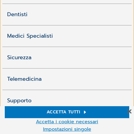
Dentisti
Medici Specialisti
Sicurezza
Telemedicina
Supporto
ACCETTA TUTTI
Impostazioni Cookie
Download
Accetta i cookie necessari
Sul nostro sito web Utilizziamo cookie e altre tecnologie. Alcuni di
Impostazioni singole
essi sono necessari, mentre altri ci aiutano a migliorare i nostri