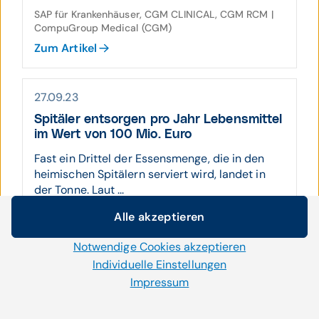
SAP für Krankenhäuser, CGM CLINICAL, CGM RCM |
CompuGroup Medical (CGM)
Zum Artikel
27.09.23
Spitäler ent­sorgen pro Jahr Lebens­mit­tel
im Wert von 100 Mio. Euro
Fast ein Drittel der Essensmenge, die in den
heimischen Spitälern serviert wird, landet in
der Tonne. Laut ...
Alle akzeptieren
SAP für Krankenhäuser | APAMED (APA-OTS)
Cookie-Einstellungen
Zum Artikel
Notwendige Cookies akzeptieren
Wir setzen auf unserer Website Cookies und andere
Technologien ein. Einige von ihnen sind notwendig, während
Individuelle Einstellungen
uns andere helfen unser Onlineangebot zu verbessern und
Impressum
18.05.23
wirtschaftlich zu betreiben. Mit der Auswahl „Alle
akzeptieren“ stimmen Sie der Verwendung aller Cookies zu.
SAP: Und tschüss!