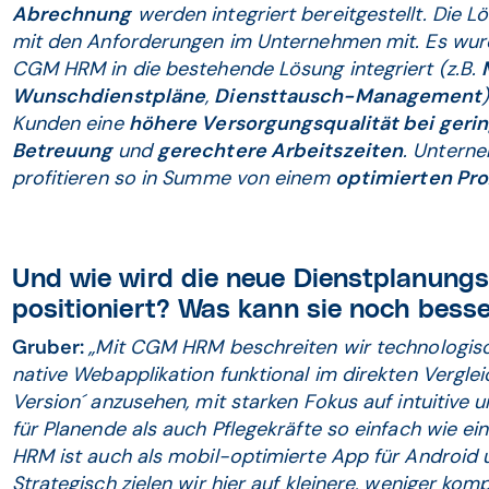
Abrechnung
werden integriert bereitgestellt. Die 
mit den Anforderungen im Unternehmen mit. Es wur
CGM HRM in die bestehende Lösung integriert (z.B.
Wunschdienstpläne
,
Diensttausch-Management
Kunden eine
höhere Versorgungsqualität bei geri
Betreuung
und
gerechtere Arbeitszeiten
. Unterne
profitieren so in Summe von einem
optimierten Pro
Und wie wird die neue Dienstplanun
positioniert? Was kann sie noch besse
Gruber:
„Mit CGM HRM beschreiten wir technologisch 
native Webapplikation funktional im direkten Vergle
Version´ anzusehen, mit starken Fokus auf intuitive 
für Planende als auch Pflegekräfte so einfach wie e
HRM ist auch als mobil-optimierte App für Android
Strategisch zielen wir hier auf kleinere, weniger ko