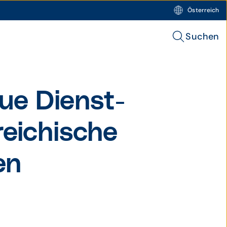
Österreich
Suchen
ue Dienst­
reichi­sche
en