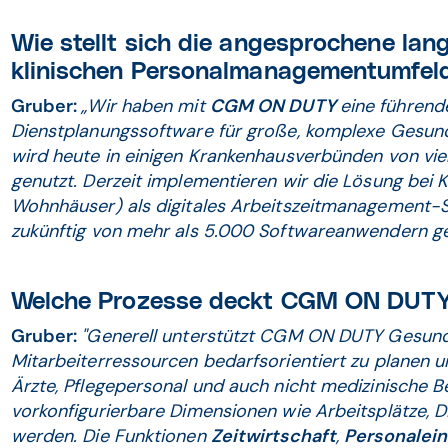
Wie stellt sich die angesprochene lan
klinischen Personalmanagementumfeld
Gruber:
„Wir haben mit
CGM ON DUTY
eine führen
Dienstplanungssoftware für große, komplexe Gesun
wird heute in einigen Krankenhausverbünden von vi
genutzt. Derzeit implementieren wir die Lösung bei
Wohnhäuser) als digitales Arbeitszeitmanagement-Sy
zukünftig von mehr als 5.000 Softwareanwendern ge
Welche Prozesse deckt CGM ON DUTY
Gruber:
"Generell unterstützt CGM ON DUTY Gesundhei
Mitarbeiterressourcen bedarfsorientiert zu planen 
Ärzte, Pflegepersonal und auch nicht medizinische B
vorkonfigurierbare Dimen­sionen wie Arbeitsplätze, 
werden. Die Funktionen
Zeitwirtschaft
,
Personalei