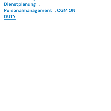
Dienstplanung
,
Personalmanagement
,
CGM ON
DUTY