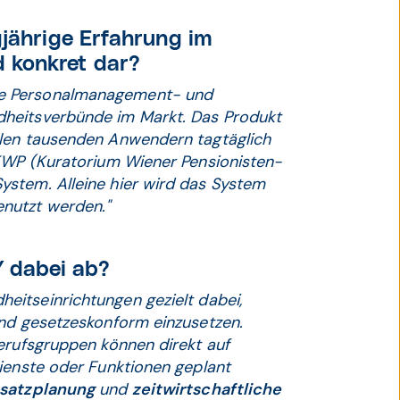
gjährige Erfahrung im
 konkret dar?
de Personalmanagement- und
dheitsverbünde im Markt. Das Produkt
elen tausenden Anwendern tagtäglich
 KWP (Kuratorium Wiener Pensionisten-
stem. Alleine hier wird das System
nutzt werden."
 dabei ab?
ts­ein­rich­tungen gezielt dabei,
und gesetzeskonform einzusetzen.
erufsgruppen können direkt auf
Dienste oder Funktionen geplant
nsatzplanung
und
zeitwirtschaftliche