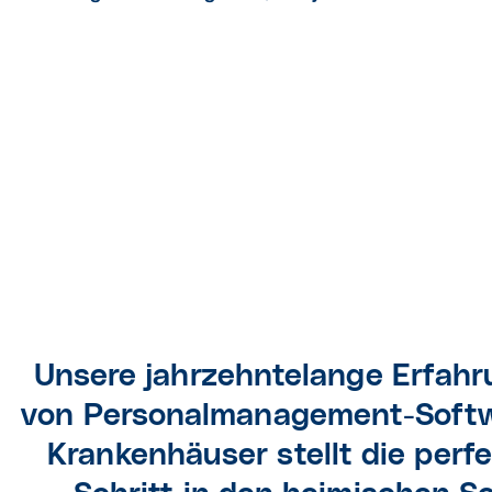
Florian Gruber, S
Unsere jahrzehntelange Erfahr
Professional C
von Personal­manage­ment-Softw
Kranken­häuser stellt die perf