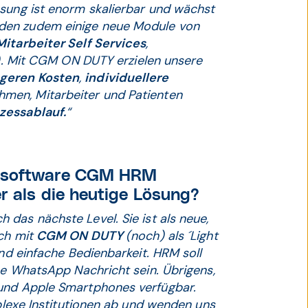
Lösung ist enorm skalierbar und wächst
den zudem einige neue Module von
Mitarbeiter Self Services
,
). Mit CGM ON DUTY erzielen unsere
ngeren Kosten
,
indivi­duellere
hmen, Mitarbeiter und Patienten
zessablauf.
“
gssoftware CGM HRM
r als die heutige Lösung?
das nächste Level. Sie ist als neue,
ich mit
CGM ON DUTY
(noch) als ´Light
und einfache Bedienbarkeit. HRM soll
ine WhatsApp Nachricht sein. Übrigens,
 und Apple Smartphones verfügbar.
mplexe Institutionen ab und wenden uns