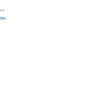
swd
tin.