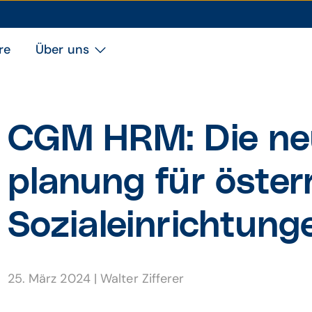
re
Über uns
CGM HRM: Die ne
planung für öster­
Sozial­ein­rich­tung
25. März 2024
|
Walter Zifferer