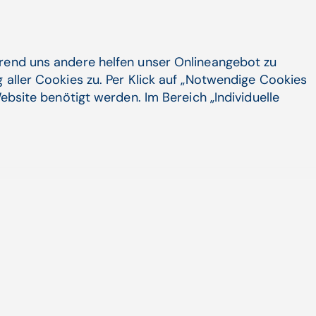
en, damit auch die IT. Immer mehr
. Auch die Integrierten Notfallzentren
hrend uns andere helfen unser Onlineangebot zu
s Gesundheitswesens enger
 aller Cookies zu. Per Klick auf „Notwendige Cookies
erausforderungen für das
ebsite benötigt werden. Im Bereich „Individuelle
 allem mehr Informationen, es
ternehmen, nicht mehr nur auf einen
s ist der Hintergrund, warum wir
en haben, ein führender Anbieter für
swesen. Deren Software eisTIK kann
 in nahezu beliebiger Detailtiefe
 holistischen Blick auf komplexe
i der DMEA einiges am Stand
rbeizuschauen."
i der CGM ein DMEA-Thema