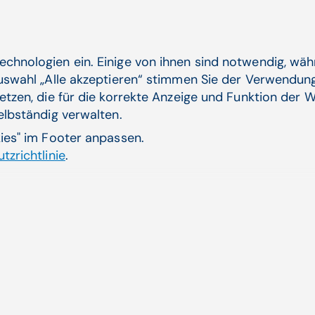
Ambulantisierung rücken die Sektoren enger zusamm
Krankenhäuser wollen ambulante Leistungen anbieten
erwachen langsam aus ihrem Dornröschenschlaf."
echnologien ein. Einige von ihnen sind notwendig, wä
Michael Schösser:
"Dadurch, dass die Bereiche de
Auswahl „Alle akzeptieren“ stimmen Sie der Verwendung
zusammenrücken, stellen sich natürlich auch neue H
etzen, die für die korrekte Anzeige und Funktion der W
Krankenhausmanagement. Es braucht andere und vor
selbständig verwalten.
braucht einen holistischen Blick auf das gesamte Un
kies" im Footer anpassen.
stationären Standort und auf ein oder zwei MVZs. Da
tzrichtlinie
.
kürzlich die KMS Vertrieb und Services AG übernomm
Data Warehouse Lösungen im deutschen Gesundheit
Daten aus unterschiedlichen Systemen generieren und
analysieren. So erhält das Management genau diesen
Versorgungslandschaften. Auch dazu werden wir be
vorstellen. Es wird sich auf jeden lohnen, bei uns vo
Werden auch Cloud-Anwendungen be