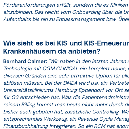
Förderanforderungen erfüllt, sondern die es Klinike
einzubinden. Das reicht vom Onboarding über die U
Aufenthalts bis hin zu Entlassmanagement bzw. Überle
Wie sieht es bei KIS und KIS-Erneueru
Krankenhäusern da anbieten?
Bernhard Calmer:
"Wir haben in den letzten Jahren
Technologie mit CGM CLINICAL ein komplett neues, m
diversen Gründen eine sehr attraktive Option für all
ablösen müssen. Bei der DMEA wird u.a. ein Vertret
Universitätsklinikums Hamburg Eppendorf vor Ort s
für G3 entschieden hat. Was die Patientenadministra
reinem Billing kommt man heute nicht mehr durch die
bisher auch geboten hat, zusätzliche Controlling-W
entsprechendes Werkzeug, ein Revenue Cycle Manag
Finanzbuchhaltung integrieren. So ein RCM hat enor