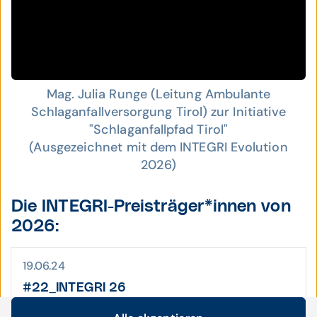
Mag. Julia Runge (Leitung Ambulante
Schlaganfallversorgung Tirol) zur Initiative
"Schlaganfallpfad Tirol"
(Ausgezeichnet mit dem INTEGRI Evolution
2026)
Die INTEGRI-Preisträger*innen von
2026:
19.06.24
#22_INTEGRI 26
„Amyotrophe Lateralsklerose Netzwerk