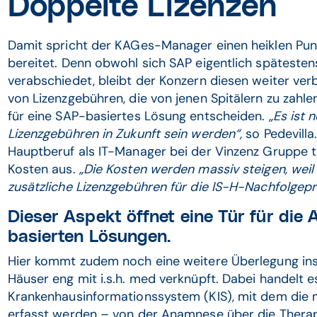
Doppelte Lizenzen
Damit spricht der KAGes-Manager einen heiklen Punk
bereitet. Denn obwohl sich SAP eigentlich späteste
verabschiedet, bleibt der Konzern diesen weiter ver
von Lizenzgebühren, die von jenen Spitälern zu zahle
für eine SAP-basiertes Lösung entscheiden.
„Es ist 
Lizenzgebühren in Zukunft sein werden“,
so Pedevill
Hauptberuf als IT-Manager bei der Vinzenz Gruppe tä
Kosten aus.
„Die Kosten werden massiv steigen, wei
zusätzliche Lizenzgebühren für die IS-H-Nachfolgepr
Dieser Aspekt öffnet eine Tür für die 
basierten Lösungen.
Hier kommt zudem noch eine weitere Überlegung ins Sp
Häuser eng mit i.s.h. med verknüpft. Dabei handelt 
Krankenhausinformationssystem (KIS), mit dem die 
erfasst werden – von der Anamnese über die Therap