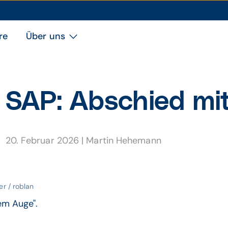
re
Über uns
SAP: Ab­schied mit
20. Februar 2026
|
Martin Hehemann
er / roblan
em Auge".