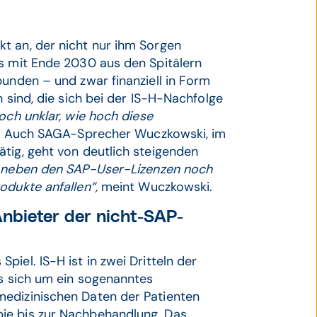
t an, der nicht nur ihm Sorgen
ns mit Ende 2030 aus den Spitälern
bunden – und zwar finanziell in Form
n sind, die sich bei der IS-H-Nachfolge
noch unklar, wie hoch diese
a. Auch SAGA-Sprecher Wuczkowski, im
tig, geht von deutlich steigenden
l neben den SAP-User-Lizenzen noch
odukte anfallen“,
meint Wuczkowski.
Anbieter der nicht-SAP-
iel. IS-H ist in zwei Dritteln der
es sich um ein sogenanntes
medizinischen Daten der Patienten
ie bis zur Nachbehandlung. Das