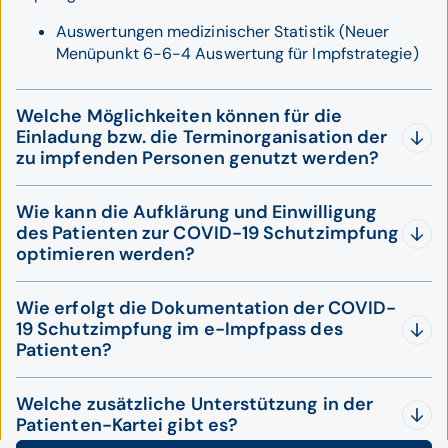
Auswertungen medizinischer Statistik (Neuer
Menüpunkt 6-6-4 Auswertung für Impfstrategie)
Welche Möglichkeiten können für die
Einladung bzw. die Terminorganisation der
zu impfenden Personen genutzt werden?
Exportieren Sie die Auswertungsergebnisse und
Wie kann die Aufklärung und Einwilligung
erstellen Sie daraus Serienbriefe für die Einladung
des Patienten zur COVID-19 Schutzimpfung
zur Impfung. Der Aufklärungsbogen zur COVID-19
optimieren werden?
Schutzimpfung könnte der Einladung beigelegt
werden, um den Patienten vorab zu Informieren.
Das vom Bundesministerium vorgegebene Aufklärungs-
Wie erfolgt die Dokumentation der COVID-
und Einwilligungsformular steht in Ihrer Arztsoftware zur
Verwenden Sie unser
Onlineterminbuchungs-
19 Schutzimpfung im e-Impfpass des
Verfügung. Dies kann dem Patienten bereits mit seinen
System, kann ein Patient direkt einen freien
Patienten?
vorausgefüllten Stammdaten ausgedruckt werden. Bei
Impftermin auf Ihrer Homepage buchen. Sie
vorhandenem Signaturpad kann der gesamte Prozess in
Hierfür steht Ihnen unser e-Impfpass Modul zur
können für die einzelnen Teilimpfungen der
der Arztsoftware erfolgen und die Unterschrift des
Welche zusätzliche Unterstützung in der
Verfügung. Eine Bestellung ist bequem über unseren
COVID-19 Schutzimpfung eigene Terminarten,
Patienten digital eingeholt werden.
Patienten-Kartei gibt es?
Webshop möglich. Eine detaillierte Beschreibung, sowie
sowie einen eigenen Terminkalender für die