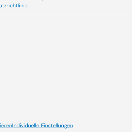
tzrichtlinie
.
Aktuelle Themen
ende
CGM AT goes Reha
Dienstplanung CGM HRM
Künstliche Intelligenz
Laborsoftware MOLIS
Jobs mit Sinn
ieren
Individuelle Einstellungen