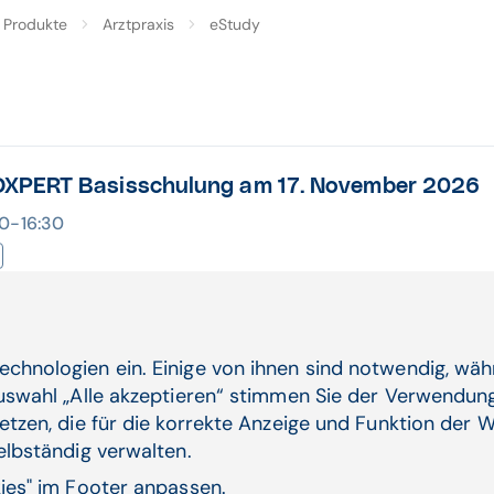
Produkte
Arztpraxis
eStudy
PERT Basisschulung am 17. November 2026
:00-16:30
kostenfreien Online-Schulung - exklusiv für CGM MEDX
te ...
Produkte
Arztpraxis
eStudy
echnologien ein. Einige von ihnen sind notwendig, wä
Auswahl „Alle akzeptieren“ stimmen Sie der Verwendung
etzen, die für die korrekte Anzeige und Funktion der W
selbständig verwalten.
kies" im Footer anpassen.