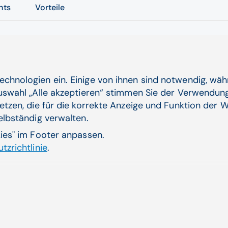
hts
Vorteile
wenn vor Ort einzelne Materialen fehlen. Effektive Pa
utzt werden. Der Einsatz von IT-Systemen, die Logistik
echnologien ein. Einige von ihnen sind notwendig, wä
sse durchgängig große Qualitäts- und Risikoprobleme 
Auswahl „Alle akzeptieren“ stimmen Sie der Verwendung
etzen, die für die korrekte Anzeige und Funktion der W
selbständig verwalten.
kies" im Footer anpassen.
tzrichtlinie
.