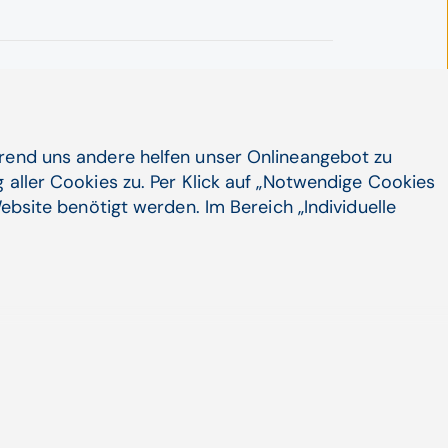
tientenversorgung ist nur möglich, wenn
prozesse in Krankenhäusern steuern, ist
hrend uns andere helfen unser Onlineangebot zu
bergen.
 aller Cookies zu. Per Klick auf „Notwendige Cookies
ebsite benötigt werden. Im Bereich „Individuelle
4. März 2021
Intelligente Kranken­haus­
logistik als Erfolgs­faktor
Zum Artikel