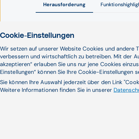
Herausforderung
Funktionshighlig
Cookie-Einstellungen
Die beste Ressourcenplanung scheitert, 
alle Potenziale zur Zeitoptimierung gen
Wir setzen auf unserer Website Cookies und andere T
unerlässlich, da papiergestützte Proze
verbessern und wirtschaftlich zu betreiben. Mit der 
akzeptieren“ erlauben Sie uns nur jene Cookies einzus
Einstellungen“ können Sie Ihre Cookie-Einstellungen 
Sie können Ihre Auswahl jederzeit über den Link "Coo
Weitere Informationen finden Sie in unserer
Datenschu
Klinische Apotheke.
21. Oktober 2024
Heraus­forderung Klinik­logistik
Zum Artikel