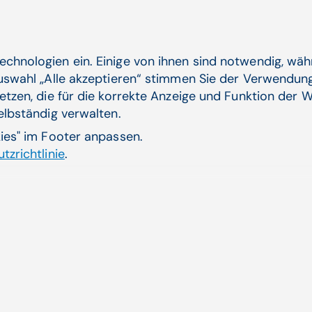
echnologien ein. Einige von ihnen sind notwendig, wä
Auswahl „Alle akzeptieren“ stimmen Sie der Verwendung
etzen, die für die korrekte Anzeige und Funktion der W
selbständig verwalten.
Aktive Unterstützung
bei
kies" im Footer anpassen.
der Einhaltung
gesetzlicher
tzrichtlinie
.
Richtlinien.
M HRM Basisfunktio