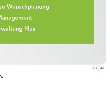
© CGM
n.