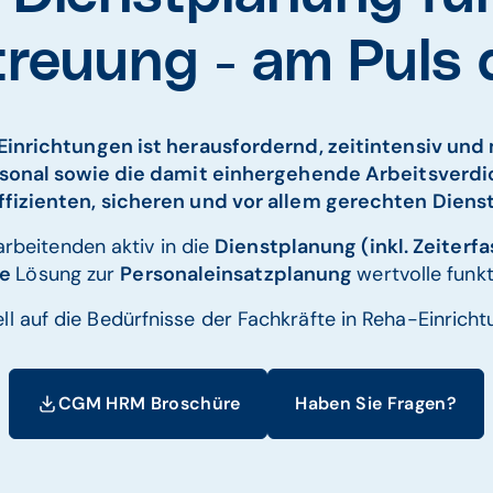
reuung - am Puls d
inrichtungen ist herausfordernd, zeitintensiv und
sonal sowie die damit einhergehende Arbeitsverdi
fizienten, sicheren und vor allem gerechten Diens
rbeitenden aktiv in die
Dienstplanung (inkl. Zeiterf
te
Lösung zur
Personaleinsatzplanung
wertvolle funk
l auf die Bedürfnisse der Fachkräfte in Reha-Einrich
CGM HRM Broschüre
Haben Sie Fragen?