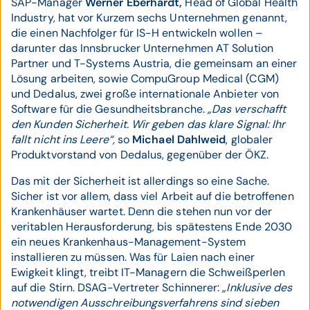
SAP-Manager
Werner Eberhardt,
Head of Global Health
Industry, hat vor Kurzem sechs Unternehmen genannt,
die einen Nachfolger für IS-H entwickeln wollen –
darunter das Innsbrucker Unternehmen AT Solution
Partner und T-Systems Austria, die gemeinsam an einer
Lösung arbeiten, sowie CompuGroup Medical (CGM)
und Dedalus, zwei große internationale Anbieter von
Software für die Gesundheitsbranche.
„Das verschafft
den Kunden Sicherheit. Wir geben das klare Signal: Ihr
fallt nicht ins Leere“,
so
Michael Dahlweid
, globaler
Produktvorstand von Dedalus, gegenüber der ÖKZ.
Das mit der Sicherheit ist allerdings so eine Sache.
Sicher ist vor allem, dass viel Arbeit auf die betroffenen
Krankenhäuser wartet. Denn die stehen nun vor der
veritablen Herausforderung, bis spätestens Ende 2030
ein neues Krankenhaus-Management-System
installieren zu müssen. Was für Laien nach einer
Ewigkeit klingt, treibt IT-Managern die Schweißperlen
auf die Stirn. DSAG-Vertreter Schinnerer:
„Inklusive des
notwendigen Ausschreibungsverfahrens sind sieben