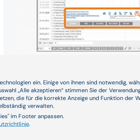
Rufen Sie ein Präparat im Warenverze
Musterbanner erscheint automatisch i
Klicken Sie auf „Hier aktivieren“
Zustimmungserk
echnologien ein. Einige von ihnen sind notwendig, wä
Das Service ist unmittelbar
Auswahl „Alle akzeptieren“ stimmen Sie der Verwendung
etzen, die für die korrekte Anzeige und Funktion der W
selbständig verwalten.
kies" im Footer anpassen.
tzrichtlinie
.