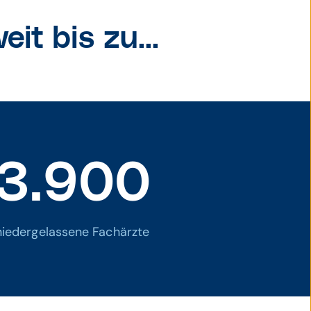
it bis zu...
3.900
niedergelassene Fachärzte