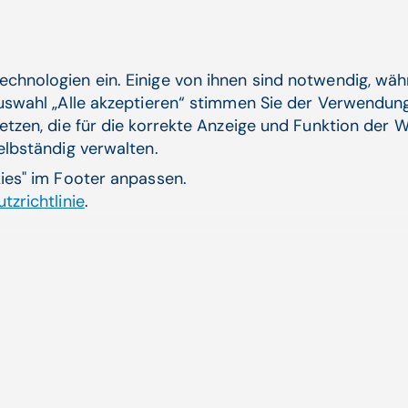
echnologien ein. Einige von ihnen sind notwendig, wä
Auswahl „Alle akzeptieren“ stimmen Sie der Verwendung
etzen, die für die korrekte Anzeige und Funktion der W
selbständig verwalten.
kies" im Footer anpassen.
tzrichtlinie
.
ailinfos zu den Produ
Zur intermedix-Seite
Kontakt zu intermedix
News