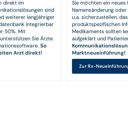
n direkt im
Sie möchten ein neues
nikationslösungen sind
Namensänderung oder e
 weiterer langjähriger
u.a. sicherzustellen, da
datenbank integrierbar
produktspezifischen In
r 50%. Mit
Medikaments sollten ke
unterstützen Sie Ärzte
aufgeklärt und Patient
inationssoftware.
So
Kommunikationslösung
eiten Arzt direkt!
Marktneueinführung!
Zur Rx-Neueinführun