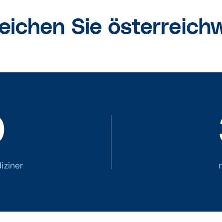
eichen Sie österreichwe
0
iziner