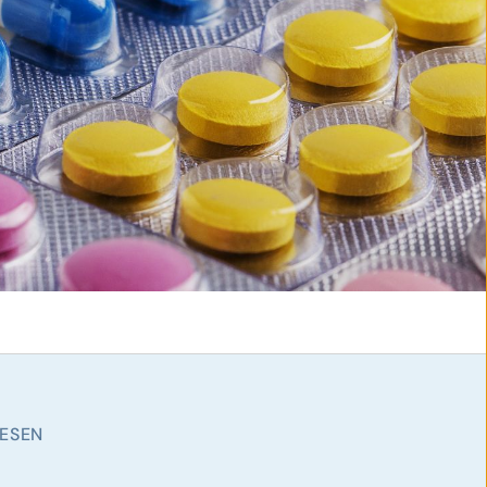
© iStock.com/okskaz
WESEN