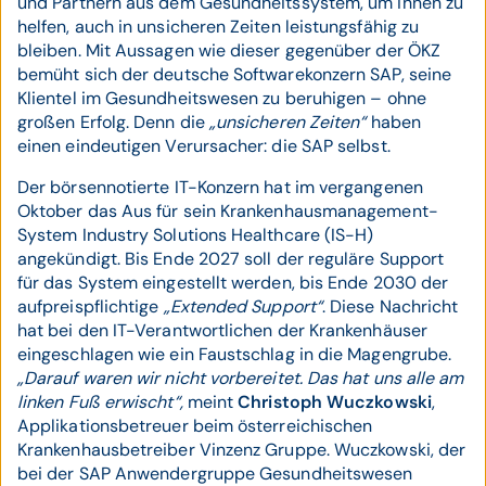
und Partnern aus dem Gesundheitssystem, um ihnen zu
helfen, auch in unsicheren Zeiten leistungsfähig zu
bleiben. Mit Aussagen wie dieser gegenüber der ÖKZ
bemüht sich der deutsche Softwarekonzern SAP, seine
Klientel im Gesundheitswesen zu beruhigen – ohne
großen Erfolg. Denn die
„unsicheren Zeiten“
haben
einen eindeutigen Verursacher: die SAP selbst.
Der börsennotierte IT-Konzern hat im vergangenen
Oktober das Aus für sein Krankenhausmanagement-
System Industry Solutions Healthcare (IS-H)
angekündigt. Bis Ende 2027 soll der reguläre Support
für das System eingestellt werden, bis Ende 2030 der
aufpreispflichtige
„Extended Support“
. Diese Nachricht
hat bei den IT-Verantwortlichen der Krankenhäuser
eingeschlagen wie ein Faustschlag in die Magengrube.
„Darauf waren wir nicht vorbereitet. Das hat uns alle am
linken Fuß erwischt“,
meint
Christoph Wuczkowski
,
Applikationsbetreuer beim österreichischen
Krankenhausbetreiber Vinzenz Gruppe. Wuczkowski, der
bei der SAP Anwendergruppe Gesundheitswesen