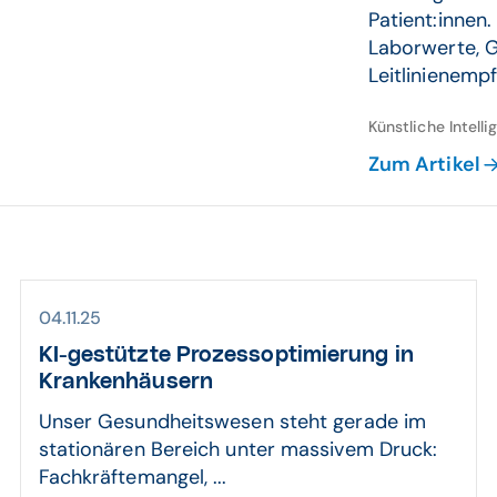
Patient:innen.
Laborwerte, 
Leitlinienemp
Künstliche Intell
Zum Artikel
04.11.25
KI-gestützte Prozess­opti­mierung in
Kranken­häusern
Unser Gesundheitswesen steht gerade im
stationären Bereich unter massivem Druck:
Fachkräftemangel, ...