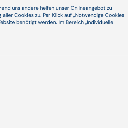
hrend uns andere helfen unser Onlineangebot zu
24.07.24
 aller Cookies zu. Per Klick auf „Notwendige Cookies
ebsite benötigt werden. Im Bereich „Individuelle
KI, Cloud und Interoperabilität im Fokus
der CGM
Experteninterview zu innovativen Strategien
und einem zukunftssicheren Plattform-
Ansatz als Nachfolge zu ...
Vernetzung im Gesundheitswesen, CGM CLINICAL,
Digitale Transformation | CompuGroup Medical (CGM)
Zum Artikel
Magdeburg