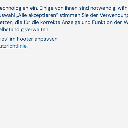
echnologien ein. Einige von ihnen sind notwendig, wä
27.09.24
Auswahl „Alle akzeptieren“ stimmen Sie der Verwendung
etzen, die für die korrekte Anzeige und Funktion der W
Die Umwandlung von unstrukturierten
selbständig verwalten.
medi­zinischer Infor­ma­tionenen
kies" im Footer anpassen.
Das Umwandeln von unstrukturierten
tzrichtlinie
.
medizinischen Informationen in strukturierte
Daten ist ein essenzieller ...
Vernetzung im Gesundheitswesen, Digitale
Transformation, Künstliche Intelligenz | Walter Zifferer
Zum Artikel
25.02.19
rlieren“
eisTIK im Klinikum 