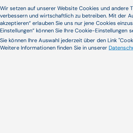
Wir setzen auf unserer Website Cookies und andere T
07.10.25
verbessern und wirtschaftlich zu betreiben. Mit der 
akzeptieren“ erlauben Sie uns nur jene Cookies einzus
Kodier­soft­ware goes KI
Einstellungen“ können Sie Ihre Cookie-Einstellungen 
Eine der spannendsten und innovativsten
Sie können Ihre Auswahl jederzeit über den Link "Coo
Themen in der Erlössicherung deutscher
Weitere Informationen finden Sie in unserer
Datenschu
Krankenhäuser ist aktuell die...
Künstliche Intelligenz | Walter Zifferer
Zum Artikel
07.01.24
Martin Sprenger: „Rauch hatte wenig zu ve