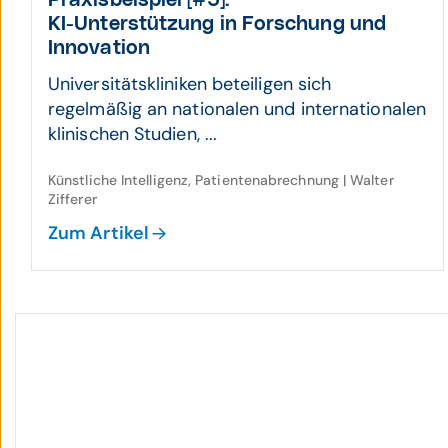
Praxis­beispiel [#5]:
KI-Unter­stützung in For­schung und
Inno­vation
Universitätskliniken beteiligen sich
regelmäßig an nationalen und internationalen
klinischen Studien, ...
Künstliche Intelligenz, Patientenabrechnung | Walter
Zifferer
Zum Artikel