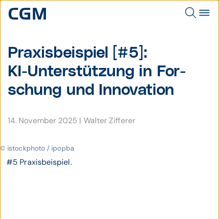
Praxis­beispiel [#5]:
KI-Unter­stützung in For­
schung und Inno­vation
14. November 2025
|
Walter Zifferer
© istockphoto / ipopba
#5 Praxisbeispiel.