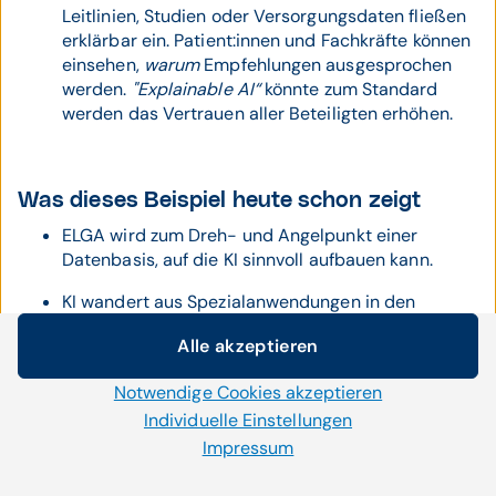
Leitlinien, Studien oder Versorgungsdaten fließen
erklärbar ein. Patient:innen und Fachkräfte können
einsehen,
warum
Empfehlungen ausgesprochen
werden.
"Explainable AI“
könnte zum Standard
werden das Vertrauen aller Beteiligten erhöhen.
Was dieses Beispiel heute schon zeigt
ELGA wird zum Dreh- und Angelpunkt einer
Datenbasis, auf die KI sinnvoll aufbauen kann.
KI wandert aus Spezialanwendungen in den
Versorgungsalltag – bis in das häusliche Umfeld.
Alle akzeptieren
Cookie-Einstellungen
Entscheidungsunterstützung wird transparenter,
sicherer und akzeptierter.
Notwendige Cookies akzeptieren
Wir setzen auf unserer Website Cookies und andere
Technologien ein. Einige von ihnen sind notwendig, während
Individuelle Einstellungen
Versorgungsketten werden koordinierter,
uns andere helfen unser Onlineangebot zu verbessern und
Impressum
durchgängiger und effizienter.
wirtschaftlich zu betreiben. Mit der Auswahl „Alle
akzeptieren“ stimmen Sie der Verwendung aller Cookies zu.