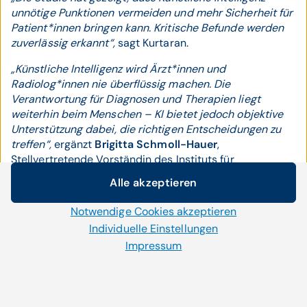
unnötige Punktionen vermeiden und mehr Sicherheit für
Patient*innen bringen kann. Kritische Befunde werden
zuverlässig erkannt“,
sagt Kurtaran.
„Künstliche Intelligenz wird Ärzt*innen und
Radiolog*innen nie überflüssig machen. Die
Verantwortung für Diagnosen und Therapien liegt
weiterhin beim Menschen – KI bietet jedoch objektive
Unterstützung dabei, die richtigen Entscheidungen zu
treffen“,
ergänzt
Brigitta Schmoll-Hauer
,
Stellvertretende Vorständin des Instituts für
Nuklearmedizin in der Klinik Landstraße und
Alle akzeptieren
Generalsekretärin der Österreichischen
Cookie-Einstellungen
Schilddrüsengesellschaft.
Notwendige Cookies akzeptieren
Wir setzen auf unserer Website Cookies und andere
Technologien ein. Einige von ihnen sind notwendig, während
Individuelle Einstellungen
„Im Wiener Gesundheitsverbund haben wir bereits KI-
uns andere helfen unser Onlineangebot zu verbessern und
Impressum
Software getestet. Das Potenzial ist groß – jedoch ist
wirtschaftlich zu betreiben. Mit der Auswahl „Alle
die Software in der Schilddrüsendiagnostik derzeit noch
akzeptieren“ stimmen Sie der Verwendung aller Cookies zu.
nicht auf den Routineeinsatz und die große Anzahl an
Per Klick auf „Notwendige Cookies akzeptieren“ erlauben Sie
Patient*innen, die wir täglich in der Klinik behandeln,
uns nur jene Cookies einzusetzen, die für die korrekte
ausgelegt“,
berichtet Kurtaran von der praktischen