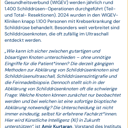
Gesundheitsverbund (WIGEV) werden jährlich rund
1.400 Schilddrüsen-Operationen durchgeführt (Teil-
und Total- Resektionen). 2024 wurden in den WIGEV-
Kliniken knapp 1.100 Personen mit Krebserkrankung der
Schilddrüse behandelt. Besonders weit verbreitet sind
Schilddrüsenknoten, die oft zufällig im Ultraschall
entdeckt werden.
„Wie kann ich sicher zwischen gutartigen und
bösartigen Knoten unterschieden – ohne unnötige
Eingriffe für die Patient*innen? Die derzeit gängigen
Methoden zur Abklärung von Schilddrüsenknoten sind
Schilddrüsenultraschall, Schilddrüsenszintigrafie und
die Feinnadelbiopsie. Dennoch stellt sich in der
Abklärung von Schilddrüsenknoten oft die schwierige
Frage: Welche Knoten können zunächst nur beobachtet
werden und bei welchen ist eine sofortige bioptische
Abklärung notwendig? Die Unterscheidung ist nicht
immer eindeutig, selbst für erfahrene Fachärzt*innen.
Hier wird Künstliche Intelligenz (KI) in Zukunft
unterstützen“,
ist
Amir Kurtaran
, Vorstand des Instituts