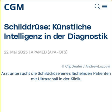
Schild­drüse: Künst­liche
Intelli­genz in der Dia­gnostik
22. Mai 2025
|
APAMED (APA-OTS)
© ClipDealer / AndrewLozovyi
Arzt untersucht die Schilddrüse eines lächelnden Patienten
mit Ultraschall in der Klinik.