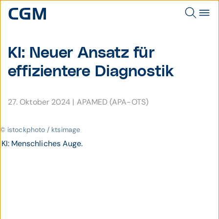
KI: Neuer Ansatz für
effizien­tere Dia­gnostik
27. Oktober 2024
|
APAMED (APA-OTS)
© istockphoto / ktsimage
KI: Menschliches Auge.