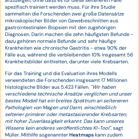
anzuzeigen, ohne dass es für diese selteneren Fälle
spezifisch trainiert werden muss. Für ihre Studie
sammelten die Forschenden zwei große Datensätze
mikroskopischer Bilder von Gewebeschnitten aus
gastrointestinalen Biopsien mit den zugehörigen
Diagnosen. Darin machen die zehn häufigsten Befunde -
dazu gehören normale Befunde und sehr häufige
Krankheiten wie chronische Gastritis - etwa 90% der
Fälle aus, während die verbleibenden 10% insgesamt 56
Krankheitsbilder enthielten, darunter viele Krebsarten.
Für das Training und die Evaluation ihres Modells
verwendeten die Forschenden insgesamt 17 Millionen
histologische Bilder aus 5.423 Fällen.
"Wir haben
verschiedene technische Ansätze verglichen und unser
bestes Modell hat ein breites Spektrum an selteneren
Pathologien von Magen und Darm, einschließlich
seltener primärer oder metastasierender Krebsarten,
mit hoher Zuverlässigkeit erkannt. Das kann unseres
Wissens kein anderes veröffentlichtes KI-Tool",
sagt
Müller. Mithilfe sogenannter
Heatmaps
kann zudem