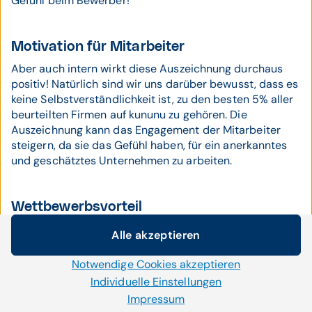
Gefühl beim Bewerber!
Motivation für Mitarbeiter
Aber auch intern wirkt diese Auszeichnung durchaus
positiv! Natürlich sind wir uns darüber bewusst, dass es
keine Selbstverständlichkeit ist, zu den besten 5% aller
beurteilten Firmen auf kununu zu gehören. Die
Auszeichnung kann das Engagement der Mitarbeiter
steigern, da sie das Gefühl haben, für ein anerkanntes
und geschätztes Unternehmen zu arbeiten.
Wettbewerbsvorteil
Unternehmen, die das kununu Top-Company-Siegel
Alle akzeptieren
führen, haben daher einen klaren Wettbewerbsvorteil
Cookie-Einstellungen
gegenüber Firmen, die negativ bewertet oder gar nicht
Notwendige Cookies akzeptieren
Wir setzen auf unserer Website Cookies und andere
vertreten sind. Gerade bei jungen oder technikaffinen
Technologien ein. Einige von ihnen sind notwendig, während
Individuelle Einstellungen
Talenten, die oft auf solche Plattformen schauen, kann
uns andere helfen unser Onlineangebot zu verbessern und
Impressum
dies ein entscheidender Faktor sein. Apropos
"gar nicht