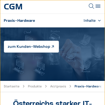
Praxis-Hardware
Inhalte
zum Kunden-Webshop
© ClipDealer
Startseite
Produkte
Arztpraxis
Praxis-Hardware
Österreichs starker IT-