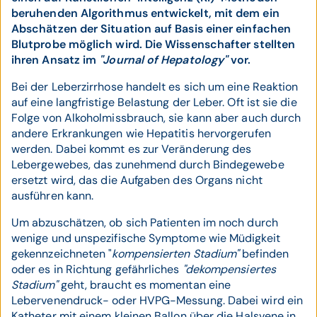
beruhenden Algorithmus entwickelt, mit dem ein
Abschätzen der Situation auf Basis einer einfachen
Blutprobe möglich wird. Die Wissenschafter stellten
ihren Ansatz im
"Journal of Hepatology"
vor.
Bei der Leberzirrhose handelt es sich um eine Reaktion
auf eine langfristige Belastung der Leber. Oft ist sie die
Folge von Alkoholmissbrauch, sie kann aber auch durch
andere Erkrankungen wie Hepatitis hervorgerufen
werden. Dabei kommt es zur Veränderung des
Lebergewebes, das zunehmend durch Bindegewebe
ersetzt wird, das die Aufgaben des Organs nicht
ausführen kann.
Um abzuschätzen, ob sich Patienten im noch durch
wenige und unspezifische Symptome wie Müdigkeit
gekennzeichneten "
kompensierten Stadium"
befinden
oder es in Richtung gefährliches
"dekompensiertes
Stadium"
geht, braucht es momentan eine
Lebervenendruck- oder HVPG-Messung. Dabei wird ein
Katheter mit einem kleinen Ballon über die Halsvene in