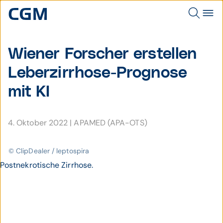
Wiener Forscher erstellen
Leber­zirrhose-Prog­nose
mit KI
4. Oktober 2022
|
APAMED (APA-OTS)
© ClipDealer / leptospira
Postnekrotische Zirrhose.