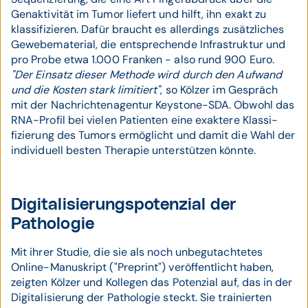
Gen­aktivität im Tumor liefert und hilft, ihn exakt zu
klassi­fizieren. Dafür braucht es aller­dings zusätz­liches
Gewebe­material, die ent­sprechende Infra­struktur und
pro Probe etwa 1.000 Franken - also rund 900 Euro.
"Der Einsatz dieser Methode wird durch den Aufwand
und die Kosten stark limitiert"
, so Kölzer im Gespräch
mit der Nachrichten­agentur Keystone-SDA. Obwohl das
RNA-Profil bei vielen Patienten eine exaktere Klassi­
fizierung des Tumors ermöglicht und damit die Wahl der
indi­viduell besten Therapie unter­stützen könnte.
Digitalisierungspotenzial der
Pathologie
Mit ihrer Studie, die sie als noch unbegut­achtetes
Online-Manuskript ("Preprint") ver­öffent­licht haben,
zeigten Kölzer und Kollegen das Potenzial auf, das in der
Digi­tali­sierung der Patho­logie steckt. Sie trainierten