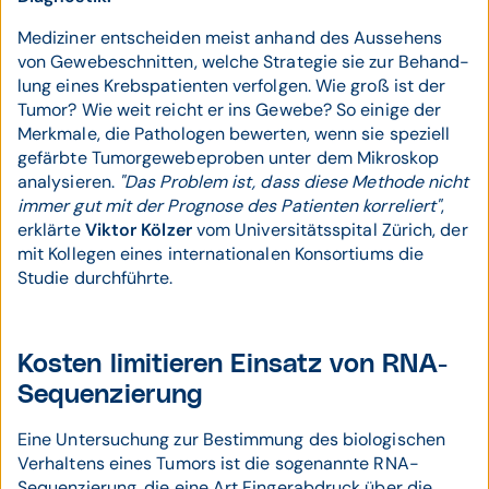
Mediziner entscheiden meist anhand des Aus­sehens
von Gewebe­schnitten, welche Strategie sie zur Behand­
lung eines Krebs­patienten verfolgen. Wie groß ist der
Tumor? Wie weit reicht er ins Gewebe? So einige der
Merkmale, die Patho­logen bewerten, wenn sie speziell
gefärbte Tumor­gewebe­proben unter dem Mikroskop
analysieren.
"Das Problem ist, dass diese Methode nicht
immer gut mit der Prognose des Patienten korreliert"
,
erklärte
Viktor Kölzer
vom Universi­täts­spital Zürich, der
mit Kollegen eines inter­natio­nalen Konsor­tiums die
Studie durchführte.
Kosten limitieren Einsatz von RNA-
Sequenzierung
Eine Untersuchung zur Bestimmung des bio­logischen
Ver­haltens eines Tumors ist die soge­nannte RNA-
Sequen­zierung, die eine Art Finger­abdruck über die