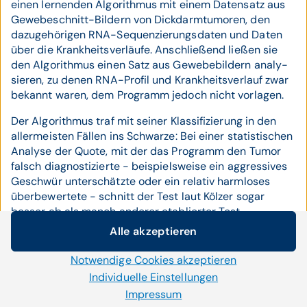
einen lernen­den Algo­rithmus mit einem Daten­satz aus
Gewebe­schnitt-Bildern von Dick­darm­tumoren, den
dazu­gehörigen RNA-Sequen­zierungs­daten und Daten
über die Krank­heits­verläufe. Anschließend ließen sie
den Algo­rithmus einen Satz aus Gewebe­bildern analy­
sieren, zu denen RNA-Profil und Krank­heits­verlauf zwar
bekannt waren, dem Programm jedoch nicht vorlagen.
Der Algorithmus traf mit seiner Klassi­fizierung in den
aller­meisten Fällen ins Schwarze: Bei einer statis­tischen
Analyse der Quote, mit der das Programm den Tumor
falsch diagnos­tizierte - beispiels­weise ein aggres­sives
Geschwür unter­schätzte oder ein relativ harm­loses
über­bewertete - schnitt der Test laut Kölzer sogar
besser ab als manch anderer etablierter Test.
"Vereinfacht ausgedrückt könnte man sagen, dass der
Alle akzeptieren
Cookie-Einstellungen
Algorithmus einen Tumor anhand des Gewebe­bilds mit
einer Wahrschein­lichkeit von knapp 90 Prozent richtig
Notwendige Cookies akzeptieren
Wir setzen auf unserer Website Cookies und andere
klassifiziert."
Technologien ein. Einige von ihnen sind notwendig, während
Individuelle Einstellungen
uns andere helfen unser Onlineangebot zu verbessern und
Impressum
Da es sich beim Fachartikel um einen "Preprint" handelt,