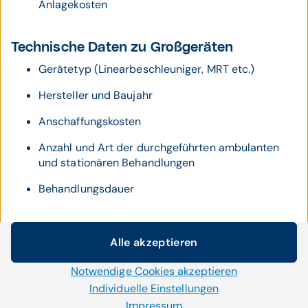
Anlagekosten
Technische Daten zu Großgeräten
Gerätetyp (Linearbeschleuniger, MRT etc.)
Hersteller und Baujahr
Anschaffungskosten
Anzahl und Art der durchgeführten ambulanten
und stationären Behandlungen
Behandlungsdauer
LKF-Daten machen Versorgung
Alle akzeptieren
Cookie-Einstellungen
sichtbar
Notwendige Cookies akzeptieren
Wir setzen auf unserer Website Cookies und andere
Technologien ein. Einige von ihnen sind notwendig, während
Individuelle Einstellungen
Die umfassende Dokumentation medizinischer Prozesse
uns andere helfen unser Onlineangebot zu verbessern und
in Krankenhäusern eröffnet wertvolle Möglichkeiten zur
Impressum