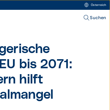
Österreich
Suchen
ge­rische
 EU bis 2071:
rn hilft
al­mangel