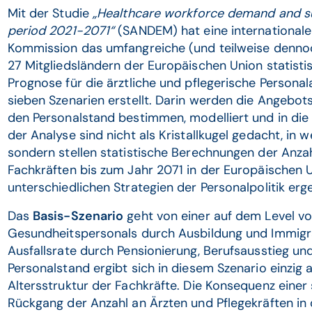
Mit der Studie
„Healthcare workforce demand and sup
period 2021-2071“
(SANDEM) hat eine international
Kommission das umfangreiche (und teilweise dennoc
27 Mitgliedsländern der Europäischen Union statisti
Prognose für die ärztliche und pflegerische Persona
sieben Szenarien erstellt. Darin werden die Angebo
den Personalstand bestimmen, modelliert und in die 
der Analyse sind nicht als Kristallkugel gedacht, in w
sondern stellen statistische Berechnungen der Anzah
Fachkräften bis zum Jahr 2071 in der Europäischen U
unterschiedlichen Strategien der Personalpolitik erg
Das
Basis-Szenario
geht von einer auf dem Level v
Gesundheitspersonals durch Ausbildung und Immigra
Ausfallsrate durch Pensionierung, Berufsausstieg un
Personalstand ergibt sich in diesem Szenario einzig 
Altersstruktur der Fachkräfte. Die Konsequenz einer
Rückgang der Anzahl an Ärzten und Pflegekräften in