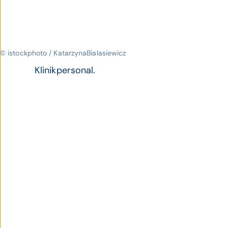
© istockphoto / KatarzynaBialasiewicz
Klinikpersonal.